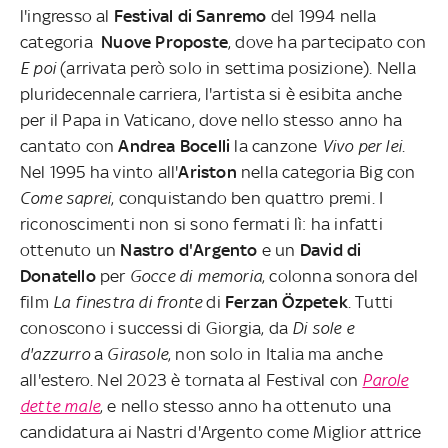
l'ingresso al
Festival di Sanremo
del 1994 nella
categoria
Nuove Proposte
, dove ha partecipato con
E poi
(arrivata però solo in settima posizione). Nella
pluridecennale carriera, l'artista si è esibita anche
per il Papa in Vaticano, dove nello stesso anno ha
cantato con
Andrea Bocelli
la canzone
Vivo per lei
.
Nel 1995 ha vinto all'
Ariston
nella categoria Big con
Come saprei
, conquistando ben quattro premi. I
riconoscimenti non si sono fermati lì: ha infatti
ottenuto un
Nastro d'Argento
e un
David di
Donatello
per
Gocce di memoria
, colonna sonora del
film
La finestra di fronte
di
Ferzan Özpetek
. Tutti
conoscono i successi di Giorgia, da
Di sole e
d'azzurro
a
Girasole
, non solo in Italia ma anche
all'estero. Nel 2023 è tornata al Festival con
Parole
dette male
, e nello stesso anno ha ottenuto una
candidatura ai Nastri d'Argento come Miglior attrice