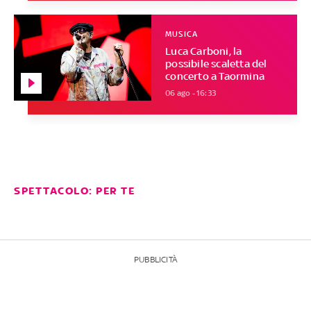
MUSICA
Luca Carboni, la
possibile scaletta del
concerto a Taormina
06 ago - 16:33
SPETTACOLO: PER TE
PUBBLICITÀ