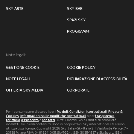
SKY ARTE
SKY BAR
SPAZI SKY
PROGRAMMI
Note legali:
GESTIONE COOKIE
COOKIE POLICY
NOTE LEGALI
DICHIARAZIONE DI ACCESSIBILITÀ
OFFERTA SKY MEDIA
CORPORATE
Per il consumatore clicca qui per i
Moduli, Condizioni contrattuali
,
Privacy &
Cookies
,
informazioni sulle modifiche contrattuali
o per
trasparenza
tariffaria
,
assistenza
e
contatti
. Tutti i marchi Sky e i diritti di proprietà
intellettuale in essi contenuti, sono di proprietà di Sky international AG e sono
utilizzati su licenza. Copyright 2026 Sky Italia - Sky Italia Srl Via Monte Penice, 7 -
20138 Milano P.IVA 04619241005. SkyTG24: ISSN 3035-1537 e SkySport: ISSN