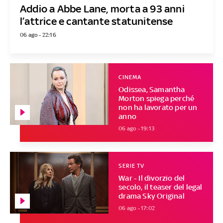
Addio a Abbe Lane, morta a 93 anni
l’attrice e cantante statunitense
06 ago - 22:16
CINEMA
Odissea, Samantha
Morton spiega perché
non ha lavorato per un
anno
06 ago - 19:13
SERIE TV
War - Il divorzio del
secolo, il teaser del legal
drama Sky Original
06 ago - 17:02