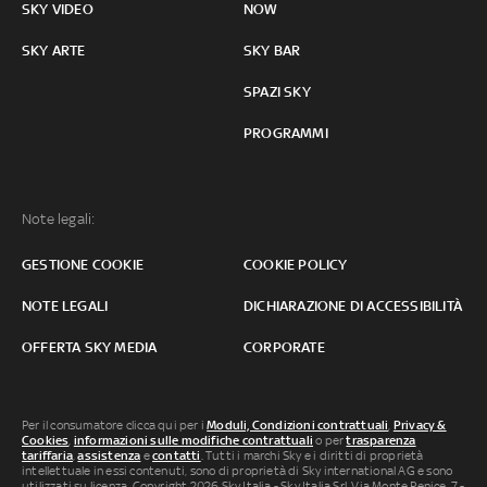
SKY VIDEO
NOW
SKY ARTE
SKY BAR
SPAZI SKY
PROGRAMMI
Note legali:
GESTIONE COOKIE
COOKIE POLICY
NOTE LEGALI
DICHIARAZIONE DI ACCESSIBILITÀ
OFFERTA SKY MEDIA
CORPORATE
Per il consumatore clicca qui per i
Moduli, Condizioni contrattuali
,
Privacy &
Cookies
,
informazioni sulle modifiche contrattuali
o per
trasparenza
tariffaria
,
assistenza
e
contatti
. Tutti i marchi Sky e i diritti di proprietà
intellettuale in essi contenuti, sono di proprietà di Sky international AG e sono
utilizzati su licenza. Copyright 2026 Sky Italia - Sky Italia Srl Via Monte Penice, 7 -