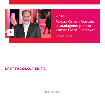
CINEMA
Mostra Cinema Venezia,
a Guadagnino premio
Cartier Glory Filmmaker
07 ago - 13:24
SPETTACOLO: PER TE
PUBBLICITÀ