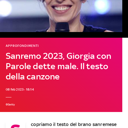
APPROFONDIMENTI
Sanremo 2023, Giorgia con
Parole dette male. Il testo
della canzone
08 feb 2023 - 18:14
©Getty
copriamo il testo del brano sanremese