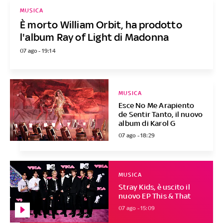
MUSICA
È morto William Orbit, ha prodotto
l'album Ray of Light di Madonna
07 ago - 19:14
MUSICA
Esce No Me Arapiento
de Sentir Tanto, il nuovo
album di Karol G
07 ago - 18:29
MUSICA
Stray Kids, è uscito il
nuovo EP This & That
07 ago - 15:09