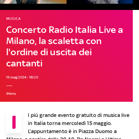
MUSICA
Concerto Radio Italia Live a
Milano, la scaletta con
l'ordine di uscita dei
cantanti
15 mag 2024 - 18:20
©Getty
I
l più grande evento gratuito di musica live
in Italia torna mercoledì 15 maggio.
L’appuntamento è in Piazza Duomo a