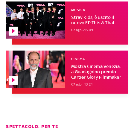
MUSICA
Stray Kids, è uscito il
nuovo EP This & That
07 ago - 15:09
CINEMA
Mostra Cinema Venezia,
a Guadagnino premio
Cartier Glory Filmmaker
07 ago - 13:24
SPETTACOLO: PER TE