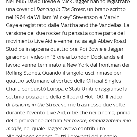
Nel 1985 David Bowie e Mick Jagger hanno registrato
una cover di
Dancing in The Street
, un brano scritto
nel 1964 da William “Mickey” Stevenson e Marvin
Gaye e registrato dalle Martha and the Vandellas. La
versione dei due rocker fu pensata come parte del
movimento Live Aid e venne incisa agli Abbey Road
Studios in appena quattro ore. Poi Bowie e Jagger
girarono il video in 13 ore ai London Docklands e il
lavoro venne terminato a New York dal frontman dei
Rolling Stones. Quando il singolo uscì, rimase per
quattro settimane al vertice della Official Singles
Chart, conquistò Europa e Stati Uniti e raggiunse la
settima posizione della Billboard Hot 100. Il video
di
Dancing in the Street
venne trasmesso due volte
durante l'evento Live Aid, oltre che nei cinema, prima
della proiezione del film
Per favore, ammazzatemi mia
moglie
, nel quale Jagger aveva contribuito
alla colonna sonora. Tutti i proventi del singolo