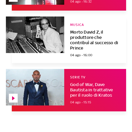
04 ago - 16:32
MUSICA
Morto David Z, il
produttore che
contribuì al successo di
Prince
04 ago - 16:00
SERIE TV
God of War, Dave
Bautista in trattative
per il ruolo di Kratos
04 ago - 15:15