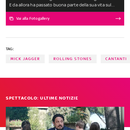
E da allora ha passato buona parte della sua vita sul
palco, con concerti iniziati da teenager e proseguiti
lungo i decenni. LA GALLERY
Vai alla Fotogallery
TAG:
MICK JAGGER
ROLLING STONES
CANTANTI
SPETTACOLO: ULTIME NOTIZIE