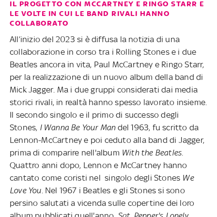
IL PROGETTO CON MCCARTNEY E RINGO STARR E
LE VOLTE IN CUI LE BAND RIVALI HANNO
COLLABORATO
All’inizio del 2023 si è diffusa la notizia di una
collaborazione in corso tra i Rolling Stones e i due
Beatles ancora in vita, Paul McCartney e Ringo Starr,
per la realizzazione di un nuovo album della band di
Mick Jagger. Ma i due gruppi considerati dai media
storici rivali, in realtà hanno spesso lavorato insieme.
Il secondo singolo e il primo di successo degli
Stones,
I Wanna Be Your Man
del 1963, fu scritto da
Lennon-McCartney e poi ceduto alla band di Jagger,
prima di comparire nell'album
With the Beatles
.
Quattro anni dopo, Lennon e McCartney hanno
cantato come coristi nel singolo degli Stones
We
Love You
. Nel 1967 i Beatles e gli Stones si sono
persino salutati a vicenda sulle copertine dei loro
album pubblicati quell'anno,
Sgt. Pepper's Lonely