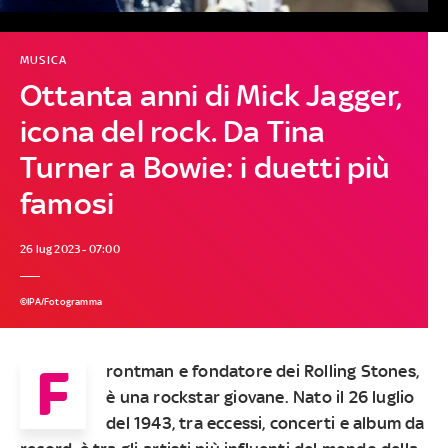
MUSICA
Ottanta anni di Mick Jagger,
icona del rock. Da Tina
Turner a Bowie: i duetti più
famosi
26 lug 2023 - 07:00
©IPA/Fotogramma
F
rontman e fondatore dei Rolling Stones,
è una rockstar giovane. Nato il 26 luglio
del 1943, tra eccessi, concerti e album da