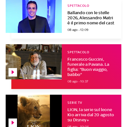
SPETTACOLO
Ballando con le stelle
2026, Alessandro Matri
è il primo nome del cast
08 ago - 12:09
SPETTACOLO
Francesco Guccini,
funerale a Pavana. La
figlia: "Buon viaggio,
babbo"
08 ago - 10:37
SERIE TV
LION, la serie sul leone
Kio arriva dal 20 agosto
su Disney+
08 ago - 10:04