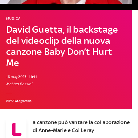
MUSICA
David Guetta, il backstage
del videoclip della nuova
canzone Baby Don’t Hurt
Me
16 mag 2023 - 11:41
Matteo Rossini
©IPA/Fotogramma
L
a canzone può vantare la collaborazione
di Anne-Marie e Coi Leray