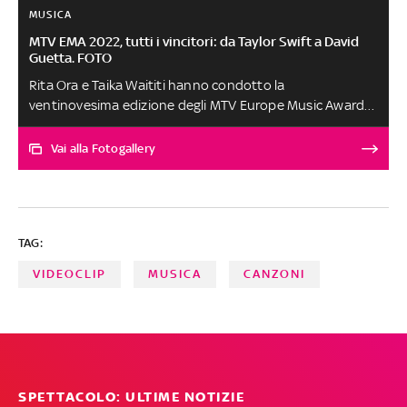
MUSICA
MTV EMA 2022, tutti i vincitori: da Taylor Swift a David
Guetta. FOTO
Rita Ora e Taika Waititi hanno condotto la
ventinovesima edizione degli MTV Europe Music Awards.
Taylor Swift è stata la grande protagonista della serata
con ben quattro statuette, David Guetta ha vinto nelle
Vai alla Fotogallery
categorie Best Electronic e Best Collaboration con Bebe
Rexha per I'm Good (Blue), il premio Biggest Fans è
andato ai BTS, i Pinguini Tattici Nucleari hanno trionfato
come Best Italian Act, Harry Styles è stato eletto Best UK
TAG:
& Ireland Act e i Muse hanno vinto Best Rock. Tra i
performer Ava Max, Lewis Cap
VIDEOCLIP
MUSICA
CANZONI
SPETTACOLO: ULTIME NOTIZIE