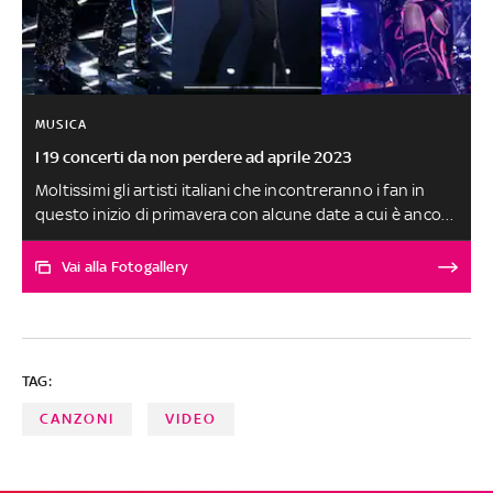
MUSICA
I 19 concerti da non perdere ad aprile 2023
Moltissimi gli artisti italiani che incontreranno i fan in
questo inizio di primavera con alcune date a cui è ancora
possibile partecipare acquistando i biglietti. Da Paola &
Chiara ai Måneskin, da Roger Waters ad Avril Lavigne.
Vai alla Fotogallery
Ecco gli appuntamenti da non perdere
TAG:
CANZONI
VIDEO