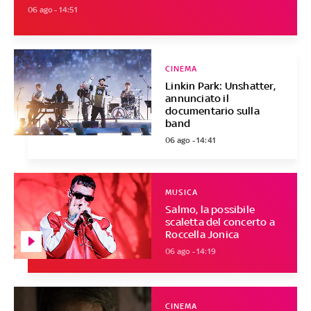
06 ago - 14:51
CINEMA
Linkin Park: Unshatter,
annunciato il
documentario sulla
band
06 ago - 14:41
MUSICA
Salmo, la possibile
scaletta del concerto a
Roccella Jonica
06 ago - 14:19
CINEMA