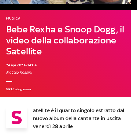
MUSICA
Bebe Rexha e Snoop Dogg, il
video della collaborazione
Satellite
24 apr 2023 - 14:04
Matteo Rossini
©IPA/Fotogramma
S
atellite è il quarto singolo estratto dal
nuovo album della cantante in uscita
venerdì 28 aprile