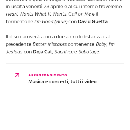
in uscita venerdì 28 aprile e al cui interno troveremo
Heart Wants What It Wants
, C
all on Me
e il
tormentone
I’m Good (Blue)
con
David
Guetta
.
Il disco arriverà a circa due anni di distanza dal
precedente
Better Mistakes
contenente
Baby, I'm
Jealous
con
Doja
Cat
,
Sacrifice
e
Sabotage
.
APPROFONDIMENTO
Musica e concerti, tutti i video