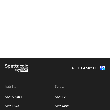
ACCEDI A SKY GO
I siti Sky:
Servizi:
SKY SPORT
SKY TV
SKY TG24
SKY APPS