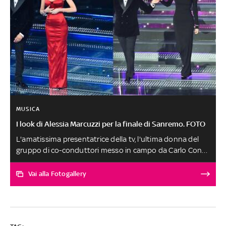
MUSICA
I look di Alessia Marcuzzi per la finale di Sanremo. FOTO
L'amatissima presentatrice della tv, l'ultima donna del
gruppo di co-conduttori messo in campo da Carlo Conti
per Sanremo 2025, giunge finalmente sul palco
principale del Festival dopo diverse stagioni in cui ha
Vai alla Fotogallery
contribuito alla kermesse con vari ruoli. Entusiasta da
sempre per il mondo della moda, ha il compito di tenere
alto il tasso di glamour di un'edizione in cui lo stile è
stato sempre in primo piano. Le foto più belle delle sue