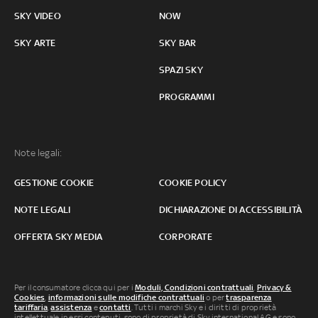
SKY VIDEO
NOW
SKY ARTE
SKY BAR
SPAZI SKY
PROGRAMMI
Note legali:
GESTIONE COOKIE
COOKIE POLICY
NOTE LEGALI
DICHIARAZIONE DI ACCESSIBILITÀ
OFFERTA SKY MEDIA
CORPORATE
Per il consumatore clicca qui per i
Moduli, Condizioni contrattuali
,
Privacy &
Cookies
,
informazioni sulle modifiche contrattuali
o per
trasparenza
tariffaria
,
assistenza
e
contatti
. Tutti i marchi Sky e i diritti di proprietà
intellettuale in essi contenuti, sono di proprietà di Sky international AG e sono