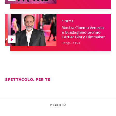
CINEMA
Mostra Cinema Venezia,
a Guadagnino premio
Cartier Glory Filmmaker
07 ago - 13:24
SPETTACOLO: PER TE
PUBBLICITÀ