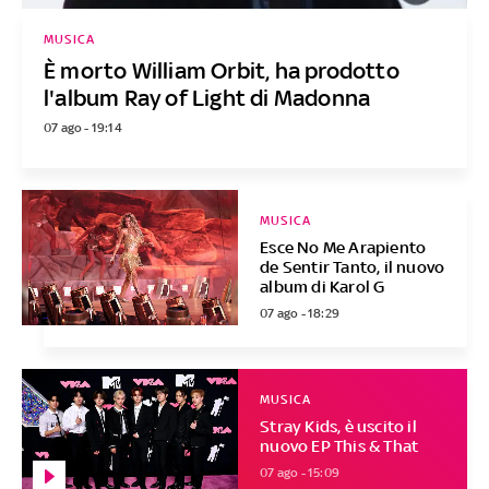
MUSICA
È morto William Orbit, ha prodotto
l'album Ray of Light di Madonna
07 ago - 19:14
MUSICA
Esce No Me Arapiento
de Sentir Tanto, il nuovo
album di Karol G
07 ago - 18:29
MUSICA
Stray Kids, è uscito il
nuovo EP This & That
07 ago - 15:09