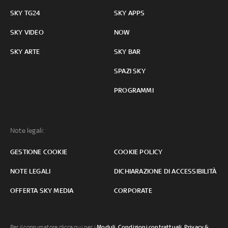
SKY TG24
SKY APPS
SKY VIDEO
NOW
SKY ARTE
SKY BAR
SPAZI SKY
PROGRAMMI
Note legali:
GESTIONE COOKIE
COOKIE POLICY
NOTE LEGALI
DICHIARAZIONE DI ACCESSIBILITÀ
OFFERTA SKY MEDIA
CORPORATE
Per il consumatore clicca qui per i
Moduli, Condizioni contrattuali
,
Privacy &