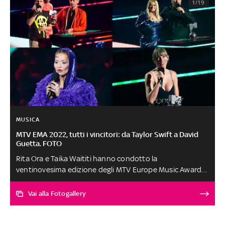
1/19
MUSICA
MTV EMA 2022, tutti i vincitori: da Taylor Swift a David
Guetta. FOTO
Rita Ora e Taika Waititi hanno condotto la
ventinovesima edizione degli MTV Europe Music Awards.
Taylor Swift è stata la grande protagonista della serata
con ben quattro statuette, David Guetta ha vinto nelle
Vai alla Fotogallery
categorie Best Electronic e Best Collaboration con Bebe
Rexha per I'm Good (Blue), il premio Biggest Fans è
andato ai BTS, i Pinguini Tattici Nucleari hanno trionfato