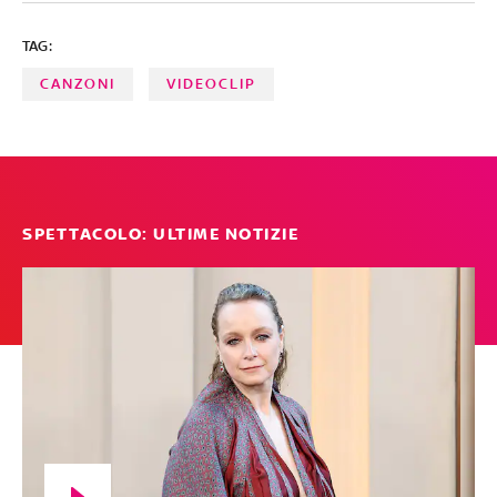
come Best Italian Act, Harry Styles è stato eletto Best UK
TAG:
& Ireland Act e i Muse hanno vinto Best Rock. Tra i
performer Ava Max, Lewis Cap
CANZONI
VIDEOCLIP
SPETTACOLO: ULTIME NOTIZIE