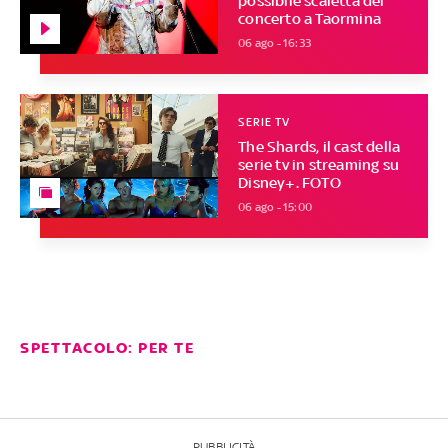
possibile scaletta del
concerto a Taormina
06 ago - 16:33
SERIE TV
The Shards, il cast della
serie tv in streaming su
Disney+. FOTO
06 ago - 15:00
SPETTACOLO: PER TE
PUBBLICITÀ