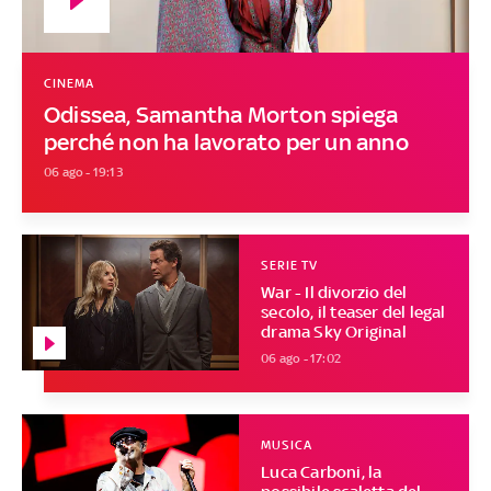
CINEMA
Odissea, Samantha Morton spiega
perché non ha lavorato per un anno
06 ago - 19:13
SERIE TV
War - Il divorzio del
secolo, il teaser del legal
drama Sky Original
06 ago - 17:02
MUSICA
Luca Carboni, la