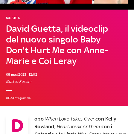
MUSICA
David Guetta, il videoclip
del nuovo singolo Baby
Don't Hurt Me con Anne-
Marie e Coi Leray
08 mag 2023 - 12:02
Matteo Rossini
©IPA/Fotogramma
D
opo
When Love Takes Over
con Kelly
Rowland,
Heartbreak Anthem
con i