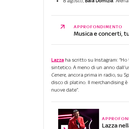
8 agosto,
Baia
Domizia
: Arena
APPROFONDIMENTO
Musica e concerti, tu
Lazza
ha scritto su Instagram: “Ho 
sintetico. A meno di un anno dall’u
Cenere
, ancora prima in radio, su Sp
disco di platino. Il merchandising è
nuove date”.
APPROFON
Lazza nell