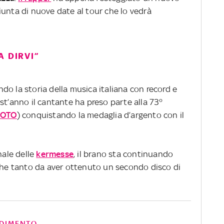
iunta di nuove date al tour che lo vedrà
A DIRVI”
ndo la storia della musica italiana con record e
st’anno il cantante ha preso parte alla 73°
FOTO
) conquistando la medaglia d’argento con il
nale delle
kermesse
, il brano sta continuando
iche tanto da aver ottenuto un secondo disco di
DIMENTO