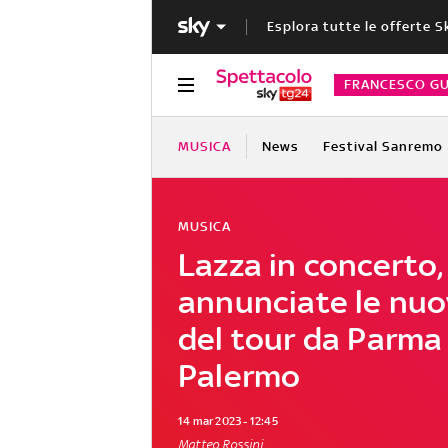
Esplora tutte le offerte S
FRANCESCO GU
MUSICA
News
Festival Sanremo
MUSICA
Lazza in concerto,
annunciate le nuo
del tour da Parma
Palermo
14 mar 2023 - 12:45
Matteo Rossini