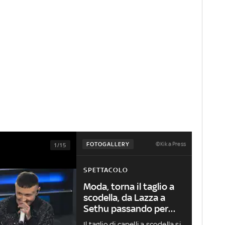
©Kika Press
FOTOGALLERY
1/15
SPETTACOLO
Moda, torna il taglio a
scodella, da Lazza a
Sethu passando per
Ultimo
Il taglio di capelli a scodella si