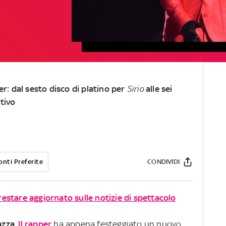
er: dal sesto disco di platino per
Sirio
alle sei
tivo
onti Preferite
CONDIVIDI
 restare aggiornato sulle notizie di spettacolo
azza
.
Il rapper
ha appena festeggiato un nuovo