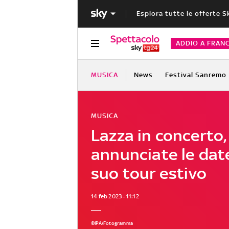
Esplora tutte le offerte S
ADDIO A FRAN
MUSICA
News
Festival Sanremo
MUSICA
Lazza in concerto,
annunciate le dat
suo tour estivo
14 feb 2023 - 11:12
©IPA/Fotogramma