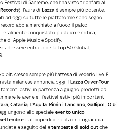
 Festival di Sanremo, che l’ha visto trionfare al
 Records)
, l’aura di
Lazza
è sempre più potente.
nati ad oggi su tutte le piattaforme sono segno
i record abbia marchiato a fuoco il palco
tteralmente conquistato pubblico e critica,
che di Apple Music e Spotify,
esi ad essere entrato nella Top 50 Global,
9.
ploit, cresce sempre più l’attesa di vederlo live. E
ianista milanese annuncia oggi il
Lazza Ouver-Tour
ntamenti estivi in partenza a giugno prodotti da
mmare le arene e i festival estivi più importanti
rara
,
Catania
,
L’Aquila
,
Rimini
,
Lanciano
,
Gallipoli
,
Olbia
,
Sa
aggiungono allo speciale
evento unico
8 settembre
e all’imperdibile data in programma
unciate a seguito della
tempesta di sold out
che