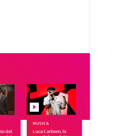
MUSICA
zio del
Luca Carboni, la