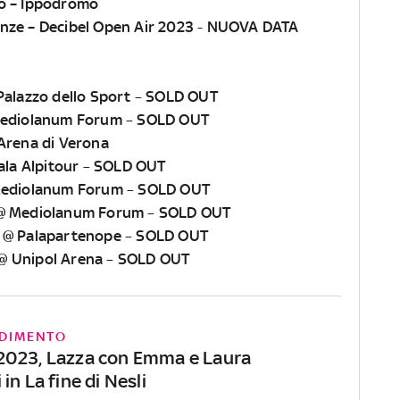
o – Ippodromo
enze – Decibel Open Air 2023
-
NUOVA DATA
alazzo dello Sport
–
SOLD OUT
Mediolanum Forum
–
SOLD OUT
Arena di Verona
ala Alpitour
–
SOLD OUT
Mediolanum Forum
–
SOLD OUT
 @ Mediolanum Forum
–
SOLD OUT
i @ Palapartenope
–
SOLD OUT
@ Unipol Arena
–
SOLD OUT
DIMENTO
023, Lazza con Emma e Laura
in La fine di Nesli