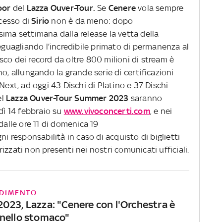
oor
del
Lazza Ouver-Tour.
Se
Cenere
vola sempre
ccesso di
Sirio
non è da meno: dopo
ima settimana dalla release la vetta della
 eguagliando l’incredibile primato di permanenza al
disco dei record da oltre 800 milioni di stream è
o, allungando la grande serie di certificazioni
Next, ad oggi 43 Dischi di Platino e 37 Dischi
el
Lazza Ouver-Tour Summer 2023
saranno
edì 14 febbraio su
www.vivoconcerti.com
, e nei
dalle ore 11 di domenica 19
ni responsabilità in caso di acquisto di biglietti
orizzati non presenti nei nostri comunicati ufficiali.
DIMENTO
023, Lazza: "Cenere con l'Orchestra è
nello stomaco"