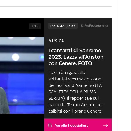
©IPA/Fotogramma
FOTOGALLERY
1/15
MUSICA
I cantanti di Sanremo
2023, Lazza all’Ariston
con Cenere. FOTO
Lazza è in gara alla
settantatreesima edizione
del Festival di Sanremo (LA
SCALETTA DELLA PRIMA
SERATA). Il rapper sale sul
palco del Teatro Ariston per
esibirsi con il brano Cenere
Vai alla Fotogallery