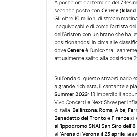
A poche ore dal termine del 73esimo
secondo posto con
Cenere (Island
Gli oltre 10 milioni di stream maci
inequivocabile di come l’artista de
dell’Ariston con un brano che ha le
posizionandosi in cima alle classifi
dove
Cenere
è l’unico tra i sanrem
attualmente salito alla posizione 2
Sull’onda di questo straordinario ex
a grande richiesta, il cantante e p
Summer 2023
: 13 imperdibili appu
Vivo Concerti e Next Show per infia
d’Italia.
Bellinzona
,
Roma
,
Alba
,
Fer
Benedetto del Tronto
e
Firenze
si 
all’Ippodromo SNAI San Siro dell’
all’
Arena di Verona il 25 aprile
, ann