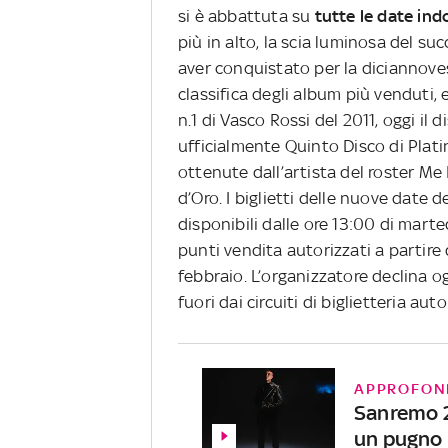
si è abbattuta su
tutte le date ind
più in alto, la scia luminosa del su
aver conquistato per la diciannoves
classifica degli album più venduti,
n.1 di Vasco Rossi del 2011, oggi il 
ufficialmente Quinto Disco di Platin
ottenute dall’artista del roster Me 
d’Oro. I biglietti delle nuove date d
disponibili dalle ore 13:00 di mart
punti vendita autorizzati a partire 
febbraio.
L’organizzatore declina og
fuori dai circuiti di biglietteria aut
APPROFON
Sanremo 2
un pugno 