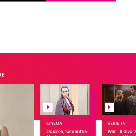
IE
CINEMA
SERIE TV
Odissea, Samantha
War - Il divor