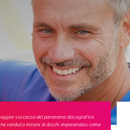
di maggior successo del panorama discografico
ra ha venduto milioni di dischi imponendosi come