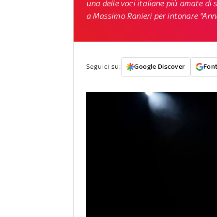
una delle voci italiane più amate di
a Massimo Ranieri per intonare "Anna
Seguici su:
Google Discover
Font