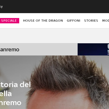
ky
O SPECIALE
HOUSE OF THE DRAGON
GIFFONI
STORIES
MO
 Sanremo
storia del
ella
anremo