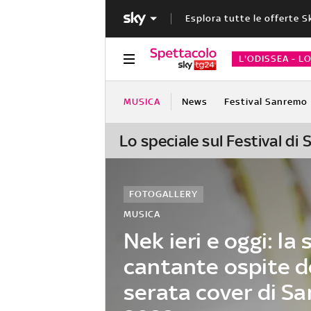
Esplora tutte le offerte S
L'ODISSEA - L
MUSICA
News
Festival Sanremo
Lo speciale sul Festival di
FOTOGALLERY
MUSICA
Nek ieri e oggi: la 
cantante ospite d
serata cover di S