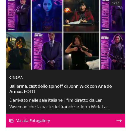
1/12
CINEMA
Ballerina, cast dello spinoff di John Wick con Ana de
Armas. FOTO
È arrivato nelle sale italiane il film diretto da Len
Wiseman che fa parte del franchise John Wick. La
pellicola presenta un cast corale e variegato, con
numerosi personaggi centrali. Ogni figura contribuisce a
Vai alla Fotogallery
espandere l’universo narrativo della saga. Scopriamo