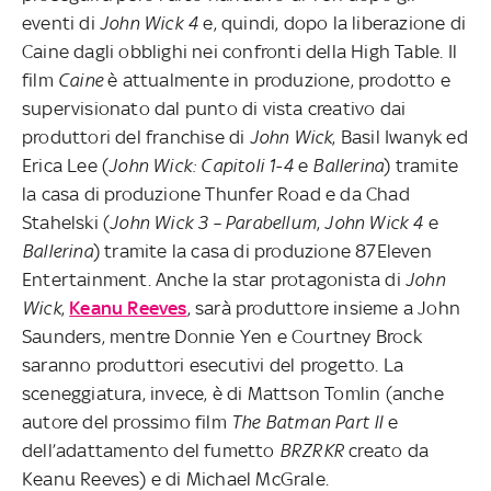
eventi di
John Wick 4
e, quindi, dopo la liberazione di
Caine dagli obblighi nei confronti della High Table. Il
film
Caine
è attualmente in produzione, prodotto e
supervisionato dal punto di vista creativo dai
produttori del franchise di
John Wick
, Basil Iwanyk ed
Erica Lee (
John Wick: Capitoli 1-4
e
Ballerina
) tramite
la casa di produzione Thunfer Road e da Chad
Stahelski (
John Wick 3 – Parabellum
,
John Wick 4
e
Ballerina
) tramite la casa di produzione 87Eleven
Entertainment. Anche la star protagonista di
John
Wick
,
Keanu Reeves
, sarà produttore insieme a John
Saunders, mentre Donnie Yen e Courtney Brock
saranno produttori esecutivi del progetto. La
sceneggiatura, invece, è di Mattson Tomlin (anche
autore del prossimo film
The Batman Part II
e
dell’adattamento del fumetto
BRZRKR
creato da
Keanu Reeves) e di Michael McGrale.