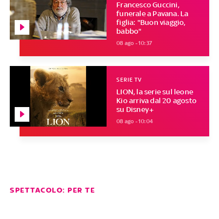
Francesco Guccini,
funerale a Pavana. La
figlia: "Buon viaggio,
babbo"
08 ago - 10:37
SERIE TV
LION, la serie sul leone
Kio arriva dal 20 agosto
su Disney+
08 ago - 10:04
SPETTACOLO: PER TE