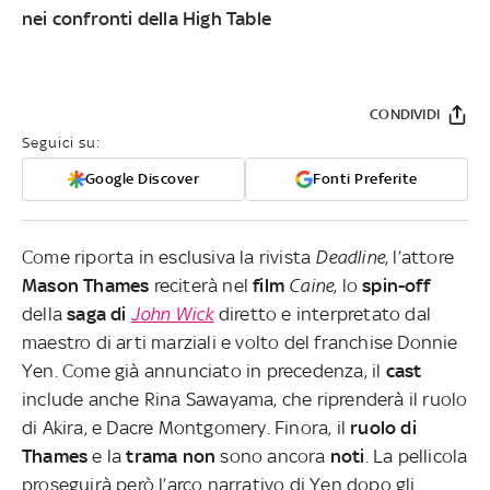
nei confronti della High Table
CONDIVIDI
Seguici su:
Google Discover
Fonti Preferite
Come riporta in esclusiva la rivista
Deadline
, l’attore
Mason Thames
reciterà nel
film
Caine
, lo
spin-off
della
saga di
John Wick
diretto e interpretato dal
maestro di arti marziali e volto del franchise Donnie
Yen. Come già annunciato in precedenza, il
cast
include anche Rina Sawayama, che riprenderà il ruolo
di Akira, e Dacre Montgomery. Finora, il
ruolo di
Thames
e la
trama
non
sono ancora
noti
. La pellicola
proseguirà però l’arco narrativo di Yen dopo gli