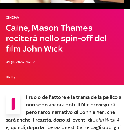
CINEMA
Caine, Mason Thames
reciterà nello spin-off del
film John Wick
04 giu 2026 - 16:52
©Getty
I
l ruolo dell'attore e la trama della pellicola
non sono ancora noti. Il film proseguirà
però l’arco narrativo di Donnie Yen, che
sarà anche il regista, dopo gli eventi di
John Wick 4
e, quindi, dopo la liberazione di Caine dagli obblighi