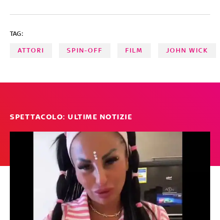
tutti gli interpreti della pellicola
TAG:
ATTORI
SPIN-OFF
FILM
JOHN WICK
SPETTACOLO: ULTIME NOTIZIE