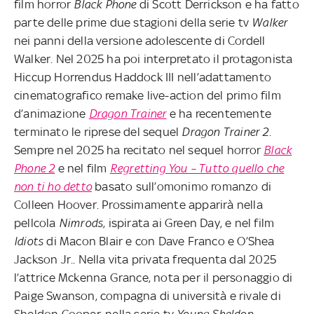
film horror
Black Phone
di Scott Derrickson e ha fatto
parte delle prime due stagioni della serie tv
Walker
nei panni della versione adolescente di Cordell
Walker. Nel 2025 ha poi interpretato il protagonista
Hiccup Horrendus Haddock III nell’adattamento
cinematografico remake live-action del primo film
d’animazione
Dragon Trainer
e ha recentemente
terminato le riprese del sequel
Dragon Trainer 2
.
Sempre nel 2025 ha recitato nel sequel horror
Black
Phone 2
e nel film
Regretting You – Tutto quello che
non ti ho detto
basato sull’omonimo romanzo di
Colleen Hoover. Prossimamente apparirà nella
pellcola
Nimrods
, ispirata ai Green Day, e nel film
Idiots
di Macon Blair e con Dave Franco e O’Shea
Jackson Jr.. Nella vita privata frequenta dal 2025
l’attrice Mckenna Grance, nota per il personaggio di
Paige Swanson, compagna di università e rivale di
Sheldon Cooper, nella serie tv
Young Sheldon
.