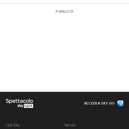
PUBBLICITÀ
ACCEDI A SKY GO
I siti Sky:
Servizi: