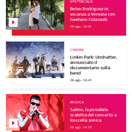
SPETTACOLO
Belen Rodriguez in
vacanza a Venezia con
Gaetano Fidanzati
06 ago - 14:51
CINEMA
Linkin Park: Unshatter,
annunciato il
documentario sulla
band
06 ago - 14:41
MUSICA
Salmo, la possibile
scaletta del concerto a
Roccella Jonica
06 ago - 14:19