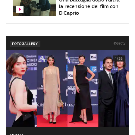
la recensione del film con
DiCaprio
©Getty
FOTOGALLERY
1/38