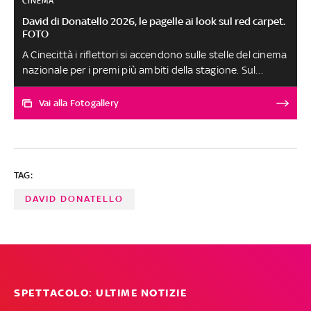
CINEMA
David di Donatello 2026, le pagelle ai look sul red carpet.
FOTO
A Cinecittà i riflettori si accendono sulle stelle del cinema
nazionale per i premi più ambiti della stagione. Sul
tappeto rosso sfilano gli ospiti internazionali e i
presentatori della serata. Bianca Balti esordisce in nero
Vai alla Fotogallery
ma è solo il primo cambio d'abito per la co-conduttrice
del gala. Il nero è la scelta preferita delle attrici candidate,
da Matilda De Angelis a Valeria Golino e Valeria Bruni
Tedeschi. I nostri voti ai look più belli agli arrivi a cura di
TAG:
Vittoria Romagnuolo
DAVID DONATELLO
SPETTACOLO: ULTIME NOTIZIE