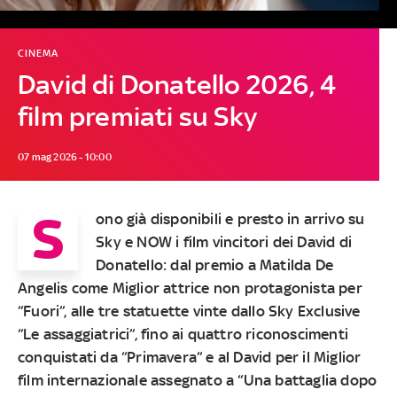
CINEMA
David di Donatello 2026, 4
film premiati su Sky
07 mag 2026 - 10:00
S
ono già disponibili e presto in arrivo su
Sky e NOW i film vincitori dei David di
Donatello: dal premio a Matilda De
Angelis come Miglior attrice non protagonista per
“Fuori”, alle tre statuette vinte dallo Sky Exclusive
“Le assaggiatrici”, fino ai quattro riconoscimenti
conquistati da “Primavera” e al David per il Miglior
film internazionale assegnato a “Una battaglia dopo