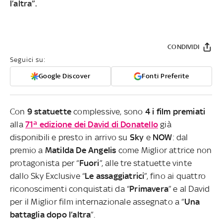
l’altra”.
CONDIVIDI
Seguici su:
Google Discover
Fonti Preferite
Con
9 statuette
complessive, sono
4 i film premiati
alla
71ª edizione dei
David di Donatello
già
disponibili e presto in arrivo su
Sky
e
NOW
: dal
premio a
Matilda De Angelis
come Miglior attrice non
protagonista per “
Fuori
”, alle tre statuette vinte
dallo Sky Exclusive “
Le assaggiatrici
”, fino ai quattro
riconoscimenti conquistati da “
Primavera
” e al David
per il Miglior film internazionale assegnato a “
Una
battaglia dopo l’altra
”.