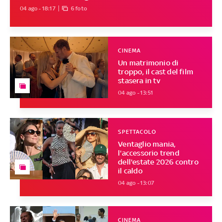
04 ago - 18:17
6 foto
CINEMA
Un matrimonio di
troppo, il cast del film
stasera in tv
04 ago - 13:51
SPETTACOLO
Ventaglio mania,
l'accessorio trend
dell'estate 2026 contro
il caldo
04 ago - 13:07
CINEMA