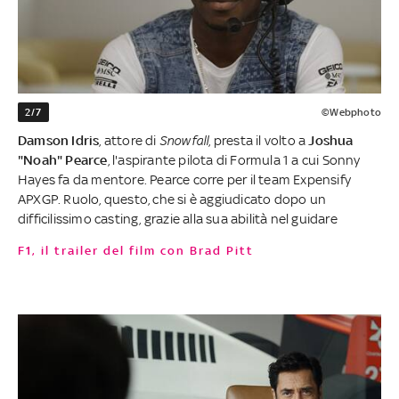
2/7
©Webphoto
Damson Idris
, attore di
Snowfall
, presta il volto a
Joshua
"Noah" Pearce
, l'aspirante pilota di Formula 1 a cui Sonny
Hayes fa da mentore. Pearce corre per il team Expensify
APXGP. Ruolo, questo, che si è aggiudicato dopo un
difficilissimo casting, grazie alla sua abilità nel guidare
F1, il trailer del film con Brad Pitt