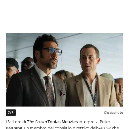
7/7
©Webphoto
L'attore di
The Crown
Tobias Menzies
interpreta
Peter
Banning
, un membro del consiglio direttivo dell'APXGP che