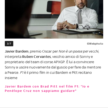
3/7
©Webphoto
Javier Bardem
, premio Oscar per
Non è un paese per vecchi
,
interpreta
Ruben Cervantes
, vecchio amico di Sonny e
proprietario del team di corse APXGP. È lui a convincere
Sonny a uscire nuovamente dal guscio per fare da mentore
a Pearce.
F1
è il primo film in cui Bardem e Pitt recitano
insieme
Javier Bardem con Brad Pitt nel film F1: “Io e
Penélope Cruz non sappiamo guidare"