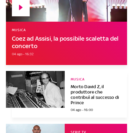
MUSICA
Coez ad Assisi, la possibile scaletta del
concerto
04 ago - 16:32
MUSICA
Morto David Z, il
produttore che
contribuì al successo di
Prince
04 ago - 16:00
SERIE TV