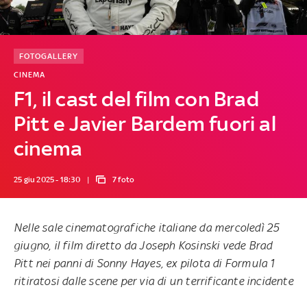
FOTOGALLERY
CINEMA
F1, il cast del film con Brad
Pitt e Javier Bardem fuori al
cinema
25 giu 2025 - 18:30
7 foto
Nelle sale cinematografiche italiane da mercoledì 25
giugno, il film diretto da Joseph Kosinski vede Brad
Pitt nei panni di Sonny Hayes, ex pilota di Formula 1
ritiratosi dalle scene per via di un terrificante incidente