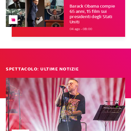
Barack Obama compie
65 anni, 15 film sui
presidenti degli Stati
Uniti
04 ago - 08:00
SPETTACOLO: ULTIME NOTIZIE