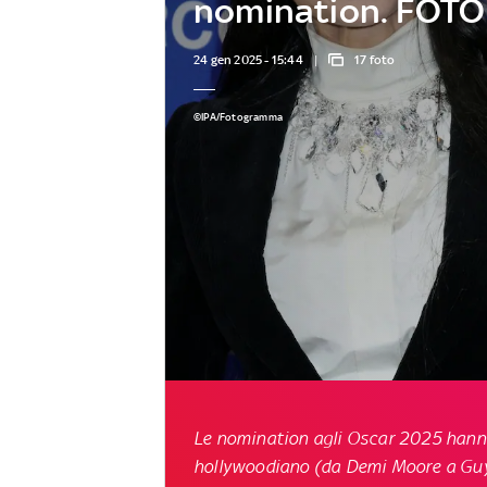
nomination. FOTO
24 gen 2025 - 15:44
17 foto
©IPA/Fotogramma
Le nomination agli Oscar 2025 hanno
hollywoodiano (da Demi Moore a Guy