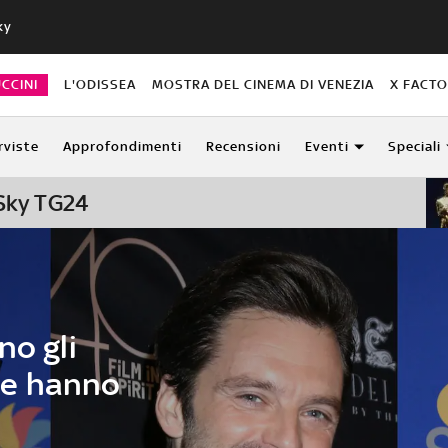
ky
CCINI
L'ODISSEA
MOSTRA DEL CINEMA DI VENEZIA
X FACT
rviste
Approfondimenti
Recensioni
Eventi
Speciali
 Sky TG24
no gli
che hanno