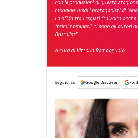
con le produzioni di questa stagione
mondiale (vedi i protagonisti di "Anor
La sfida tra i registi (talvolta anch
"primi nominati" ci sono gli autori di
Brutalist"
A cura di Vittoria Romagnuolo
Seguici su:
Google Discover
Font