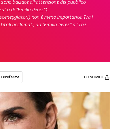
 sono balzate all'attenzione del pubblico
a" o di "Emilia Pérez").
e sceneggiatori) non è meno importante. Tra i
 titoli acclamati, da "Emilia Pérez" a "The
i Preferite
CONDIVIDI