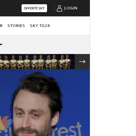
LOGIN
OFFERTE SKY
OR
STORIES
SKY TG24