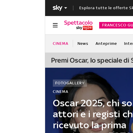
Esplora tutte le offerte S
FRANCESCO GU
CINEMA
News
Anteprime
Inte
Premi Oscar, lo speciale di
FOTOGALLERY
CINEMA
Oscar 2025, chi so
attori e i registi 
ricevuto la prima