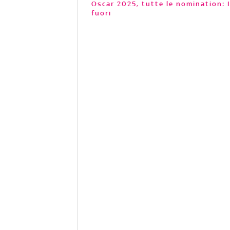
Oscar 2025, tutte le nomination: Isabella Rossellini candidata, Vermiglio resta
fuori