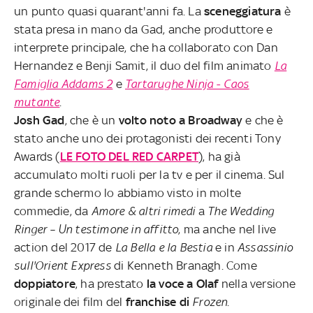
un punto quasi quarant'anni fa. La
sceneggiatura
è
stata presa in mano da Gad, anche produttore e
interprete principale, che ha collaborato con Dan
Hernandez e Benji Samit, il duo del film animato
La
Famiglia Addams 2
e
Tartarughe Ninja - Caos
mutante
.
Josh Gad
, che è un
volto noto a Broadway
e che è
stato anche uno dei protagonisti dei recenti Tony
Awards (
LE FOTO DEL RED CARPET
), ha già
accumulato molti ruoli per la tv e per il cinema. Sul
grande schermo lo abbiamo visto in molte
commedie, da
Amore & altri rimedi
a
The Wedding
Ringer – Un testimone in affitto
, ma anche nel live
action del 2017 de
La Bella e la Bestia
e in
Assassinio
sull'Orient Express
di Kenneth Branagh. Come
doppiatore
, ha prestato
la voce a Olaf
nella versione
originale dei film del
franchise di
Frozen
.