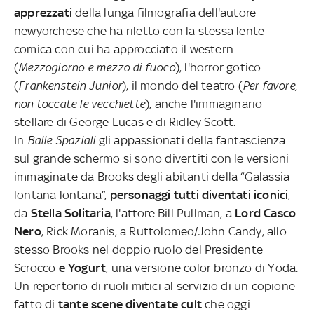
apprezzati
della lunga filmografia dell'autore
newyorchese che ha riletto con la stessa lente
comica con cui ha approcciato il western
(
Mezzogiorno e mezzo di fuoco
), l'horror gotico
(
Frankenstein Junior
), il mondo del teatro (
Per favore,
non toccate le vecchiette
), anche l'immaginario
stellare di George Lucas e di Ridley Scott.
In
Balle Spaziali
gli appassionati della fantascienza
sul grande schermo si sono divertiti con le versioni
immaginate da Brooks degli abitanti della “Galassia
lontana lontana”,
personaggi tutti diventati iconici
,
da
Stella Solitaria
, l'attore Bill Pullman, a
Lord Casco
Nero
, Rick Moranis, a Ruttolomeo/John Candy, allo
stesso Brooks nel doppio ruolo del Presidente
Scrocco
e Yogurt
, una versione color bronzo di Yoda.
Un repertorio di ruoli mitici al servizio di un copione
fatto di
tante scene diventate cult
che oggi