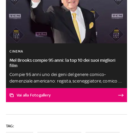
CINEMA
Mel Brooks compie 95 anni: la top 10 dei suoi migliori
film
Compie 95 anni uno dei geni del genere comico-
demenziale americano: regista, sceneggiatore, comico e
produttore cinematografico e teatrale. Uno dei mostri
sacri di Hollywood, la cui bacheca vanta 4 Emmy, 3
Vai alla Fotogallery
Grammy, un Oscar e 3 Tony Award
TAG: