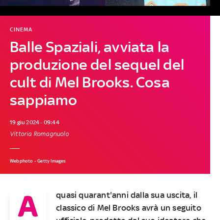
CINEMA
Balle Spaziali, avviata la
produzione del sequel del
cult di Mel Brooks. Cosa
sappiamo
19 giu 2024 - 09:44
Vittoria Romagnuolo
Webphoto - Getty Images
A
quasi quarant'anni dalla sua uscita, il
classico di Mel Brooks avrà un seguito