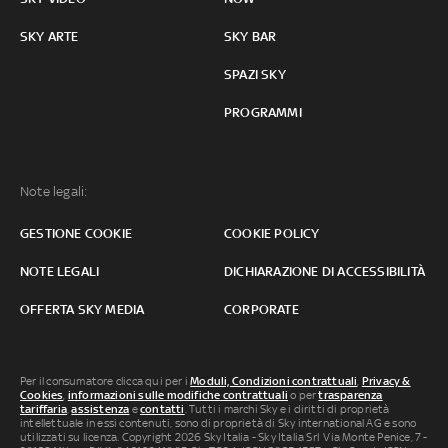
SKY ARTE
SKY BAR
SPAZI SKY
PROGRAMMI
Note legali:
GESTIONE COOKIE
COOKIE POLICY
NOTE LEGALI
DICHIARAZIONE DI ACCESSIBILITÀ
OFFERTA SKY MEDIA
CORPORATE
Per il consumatore clicca qui per i
Moduli, Condizioni contrattuali
,
Privacy &
Cookies
,
informazioni sulle modifiche contrattuali
o per
trasparenza
tariffaria
,
assistenza
e
contatti
. Tutti i marchi Sky e i diritti di proprietà
intellettuale in essi contenuti, sono di proprietà di Sky international AG e sono
utilizzati su licenza. Copyright 2026 Sky Italia - Sky Italia Srl Via Monte Penice, 7 -