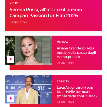
CINEMA
Serena Rossi, all'attrice il premio
Campari Passion for Film 2026
04 ago - 11:54
MUSICA
Ariana Grande spiega i
motivi della pausa dagli
eventi pubblici
04 ago - 11:30
SERIE TV
Luca Argentero lascia
Doc - Nelle tue mani
(ma la serie continuerà)
04 ago - 11:28