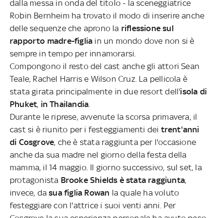
dalla messa in onda del titolo - la sceneggiatrice
Robin Bernheim ha trovato il modo di inserire anche
delle sequenze che aprono la
riflessione sul
rapporto madre-figlia
in un mondo dove non si è
sempre in tempo per innamorarsi.
Compongono il resto del cast anche gli attori Sean
Teale, Rachel Harris e Wilson Cruz. La pellicola è
stata girata principalmente in due resort dell'
isola di
Phuket
,
in Thailandia
.
Durante le riprese, avvenute la scorsa primavera, il
cast si è riunito per i festeggiamenti dei
trent'anni
di Cosgrove
, che è stata raggiunta per l'occasione
anche da sua madre nel giorno della festa della
mamma, il 14 maggio. Il giorno successivo, sul set, la
protagonista
Brooke Shields è stata raggiunta
,
invece, da
sua figlia Rowan
la quale ha voluto
festeggiare con l'attrice i suoi venti anni. Per
Cosgrove la sua esperienza personale ha avuto peso