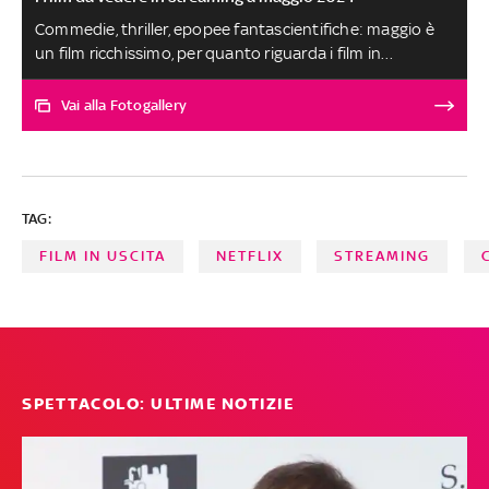
Commedie, thriller, epopee fantascientifiche: maggio è
un film ricchissimo, per quanto riguarda i film in
streaming. Dal ritorno di Johnny Depp e Jennifer Lopez
all'esordio alla regia di Michele Riondino, fino
Vai alla Fotogallery
all'attesissimo 'The Idea of You', ecco i titoli da non
perdersi
TAG:
FILM IN USCITA
NETFLIX
STREAMING
SPETTACOLO: ULTIME NOTIZIE