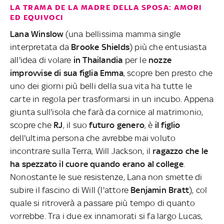
LA TRAMA DE LA MADRE DELLA SPOSA: AMORI
ED EQUIVOCI
Lana Winslow
(una bellissima mamma single
interpretata da
Brooke Shields
) più che entusiasta
all'idea di volare
in Thailandia
per le
nozze
improvvise di sua figlia Emma
, scopre ben presto che
uno dei giorni più belli della sua vita ha tutte le
carte in regola per trasformarsi in un incubo. Appena
giunta sull'isola che farà da cornice al matrimonio,
scopre che
RJ
, il suo
futuro genero
, è
il figlio
dell'ultima persona che avrebbe mai voluto
incontrare sulla Terra, Will Jackson, il
ragazzo che le
ha spezzato il cuore quando erano al college
.
Nonostante le sue resistenze, Lana non smette di
subire il fascino di Will (l'attore
Benjamin Bratt
), col
quale si ritroverà a passare più tempo di quanto
vorrebbe. Tra i due ex innamorati si fa largo Lucas,