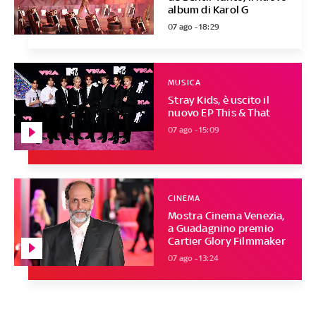
album di Karol G
07 ago - 18:29
MUSICA
Stray Kids, è uscito il
nuovo EP This & That
07 ago - 15:09
CINEMA
Mostra Cinema Venezia,
a Guadagnino premio
Cartier Glory Filmmaker
07 ago - 13:24