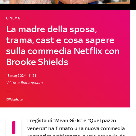
CINEMA
La madre della sposa,
trama, cast e cosa sapere
sulla commedia Netflix con
Brooke Shields
13 mag 2024 - 11:21
Vittoria Romagnuolo
©Webphoto
I
l regista di “Mean Girls” e “Quel pazzo
venerdì” ha firmato una nuova commedia