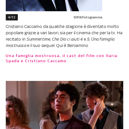
4/12
©IPA/Fotogramma
Cristiano Caccamo da qualche stagione è diventato molto
popolare grazie a vari lavori, sia per il cinema che per la tv. Ha
recitato in
Summertime
,
Che Dio ci aiuti 4
e
5
,
Una famiglia
mostruosa
e il suo sequel. Qui è Beniamino
Una famiglia mostruosa, il cast del film con Ilaria
Spada e Cristiano Caccamo