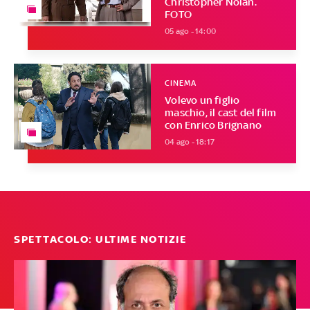
Christopher Nolan.
FOTO
05 ago - 14:00
CINEMA
Volevo un figlio
maschio, il cast del film
con Enrico Brignano
04 ago - 18:17
SPETTACOLO: ULTIME NOTIZIE