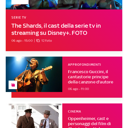
SERIE TV
The Shards, il cast della serie tv in
streaming su Disney+. FOTO
06 ago - 15:00
12 foto
APPROFONDIMENTI
Francesco Guccini, il
cantastorie principe
della canzone d'autore
06 ago - 11:00
CINEMA
Oppenheimer, cast e
personaggi del film di