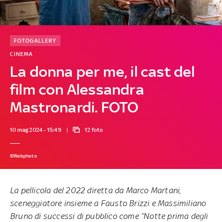
FOTOGALLERY
CINEMA
La donna per me, il cast del
film con Alessandra
Mastronardi. FOTO
10 mag 2024 - 15:49
12 foto
©Webphoto
La pellicola del 2022 diretta da Marco Martani,
sceneggiatore insieme a Fausto Brizzi e Massimiliano
Bruno di successi di pubblico come “Notte prima degli