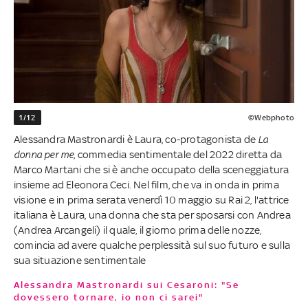
1/12
©Webphoto
Alessandra Mastronardi è Laura, co-protagonista de
La
donna per me
, commedia sentimentale del 2022 diretta da
Marco Martani che si è anche occupato della sceneggiatura
insieme ad Eleonora Ceci. Nel film, che va in onda in prima
visione e in prima serata venerdì 10 maggio su Rai 2, l'attrice
italiana è Laura, una donna che sta per sposarsi con Andrea
(Andrea Arcangeli) il quale, il giorno prima delle nozze,
comincia ad avere qualche perplessità sul suo futuro e sulla
sua situazione sentimentale
Alessandra Mastronardi sui Cesaroni: "Se
dovessero tornare, io non ci sarei"