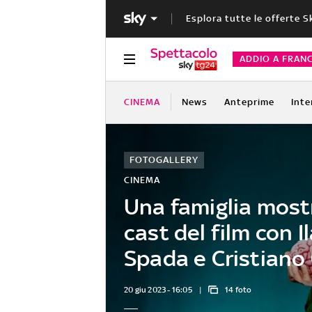
Esplora tutte le offerte S
ADDIO A FRAN
CINEMA
News
Anteprime
Inte
FOTOGALLERY
CINEMA
Una famiglia mostr
cast del film con Il
Spada e Cristian
20 giu 2023 - 16:05
14 foto