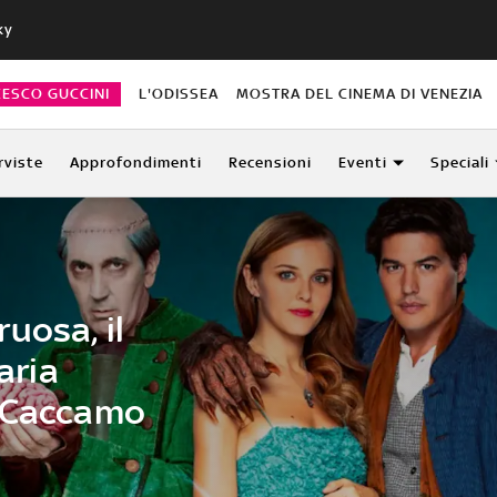
ky
CESCO GUCCINI
L'ODISSEA
MOSTRA DEL CINEMA DI VENEZIA
rviste
Approfondimenti
Recensioni
Eventi
Speciali
uosa, il
aria
o Caccamo