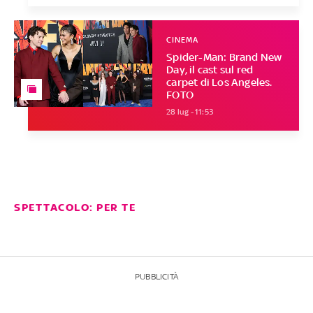
CINEMA
Spider-Man: Brand New
Day, il cast sul red
carpet di Los Angeles.
FOTO
28 lug - 11:53
SPETTACOLO: PER TE
PUBBLICITÀ