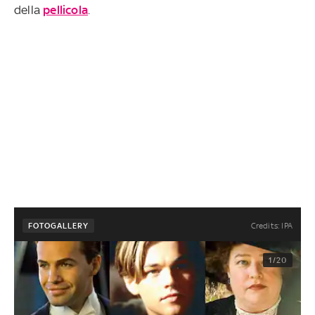
della
pellicola
.
Credits: IPA
FOTOGALLERY
1/20