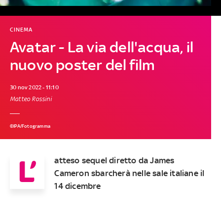
CINEMA
Avatar - La via dell'acqua, il
nuovo poster del film
30 nov 2022 - 11:10
Matteo Rossini
©IPA/Fotogramma
L’
atteso sequel diretto da James
Cameron sbarcherà nelle sale italiane il
14 dicembre