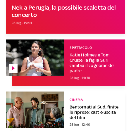
Nek a Perugia, la possibile scaletta del
concerto
28 lug - 15:44
SPETTACOLO
Katie Holmes e Tom
Cruise, la figlia Suri
cambia il cognome del
padre
28 lug - 14:38
CINEMA
Bentornati al Sud, finite
le riprese: cast e uscita
del film
28 lug - 12:40