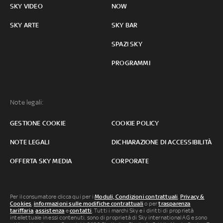
SKY VIDEO
NOW
SKY ARTE
SKY BAR
SPAZI SKY
PROGRAMMI
Note legali:
GESTIONE COOKIE
COOKIE POLICY
NOTE LEGALI
DICHIARAZIONE DI ACCESSIBILITÀ
OFFERTA SKY MEDIA
CORPORATE
Per il consumatore clicca qui per i
Moduli, Condizioni contrattuali
,
Privacy &
Cookies
,
informazioni sulle modifiche contrattuali
o per
trasparenza
tariffaria
,
assistenza
e
contatti
. Tutti i marchi Sky e i diritti di proprietà
intellettuale in essi contenuti, sono di proprietà di Sky international AG e sono