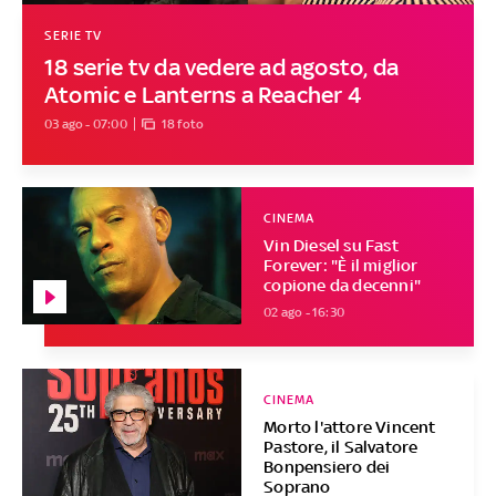
SERIE TV
18 serie tv da vedere ad agosto, da
Atomic e Lanterns a Reacher 4
03 ago - 07:00
18 foto
CINEMA
Vin Diesel su Fast
Forever: "È il miglior
copione da decenni"
02 ago - 16:30
CINEMA
Morto l'attore Vincent
Pastore, il Salvatore
Bonpensiero dei
Soprano