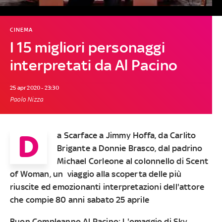
CINEMA
I 15 migliori personaggi
interpretati da Al Pacino
25 apr 2020 - 23:30
Paolo Nizza
D
a Scarface a Jimmy Hoffa, da Carlito
Brigante a Donnie Brasco, dal padrino
Michael Corleone al colonnello di Scent
of Woman, un viaggio alla scoperta delle più
riuscite ed emozionanti interpretazioni dell'attore
che compie 80 anni sabato 25 aprile
Buon Compleanno Al Pacino: L'omaggio di Sky