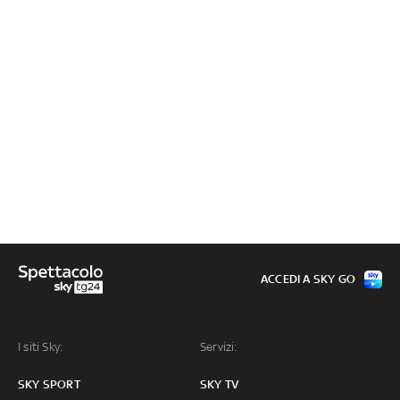
ACCEDI A SKY GO
I siti Sky:
Servizi:
SKY SPORT
SKY TV