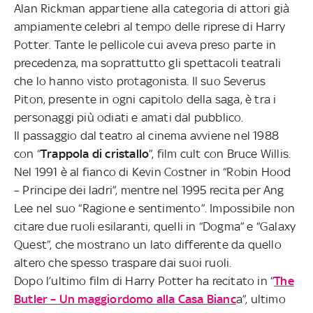
Alan Rickman appartiene alla categoria di attori già
ampiamente celebri al tempo delle riprese di Harry
Potter. Tante le pellicole cui aveva preso parte in
precedenza, ma soprattutto gli spettacoli teatrali
che lo hanno visto protagonista. Il suo Severus
Piton, presente in ogni capitolo della saga, è tra i
personaggi più odiati e amati dal pubblico.
Il passaggio dal teatro al cinema avviene nel 1988
con “
Trappola di cristallo
”, film cult con Bruce Willis.
Nel 1991 è al fianco di Kevin Costner in “Robin Hood
– Principe dei ladri”, mentre nel 1995 recita per Ang
Lee nel suo “Ragione e sentimento”. Impossibile non
citare due ruoli esilaranti, quelli in “Dogma” e “Galaxy
Quest”, che mostrano un lato differente da quello
altero che spesso traspare dai suoi ruoli.
Dopo l’ultimo film di Harry Potter ha recitato in “
The
Butler – Un maggiordomo alla Casa Bianc
a”, ultimo