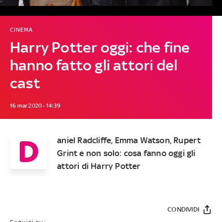
CINEMA
Harry Potter oggi: che fine
hanno fatto gli attori del
cast
16 mar 2020 - 14:39
D
aniel Radcliffe, Emma Watson, Rupert
Grint e non solo: cosa fanno oggi gli
attori di Harry Potter
CONDIVIDI