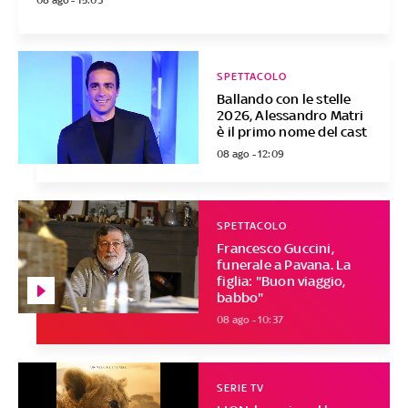
SPETTACOLO
Ballando con le stelle
2026, Alessandro Matri
è il primo nome del cast
08 ago - 12:09
SPETTACOLO
Francesco Guccini,
funerale a Pavana. La
figlia: "Buon viaggio,
babbo"
08 ago - 10:37
SERIE TV