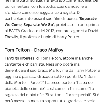
ne ha fatta di strada. Ha lavorato come modella, per
poi cimentarsi con lo studio, così da riuscire a
sfondare come sceneggiatrice e regista. Di
particolare interesse il suo film di laurea, “
Separate
We Come, Separate We Go
”, proiettato in anteprima
al BAFTA Graduate del 2012, con protagonista David
Thewlis, il professor Lupin di Harry Potter.
Tom Felton – Draco Malfoy
Tanti gli interessi di Tom Felton, attore ma anche
cantante e chitarrista. Nessuno potrà mai
dimenticare il suo Draco Malfoy ma da Harry Potter a
oggi ne è passata di acqua sotto i ponti. Da “I Doni
della Morte – Parte 2” ha preso parte a “L’alba del
pianeta delle scimmie”, così come in film come “La
ragazza del dipinto” e “Stratton – Forze speciali”. Si è
però messo in mostra soprattutto grazie alle serie