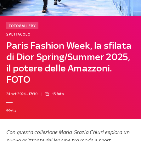
FOTOGALLERY
SPETTACOLO
Paris Fashion Week, la sfilata
di Dior Spring/Summer 2025,
il potere delle Amazzoni.
FOTO
24 set 2024 - 17:30
15 foto
©Getty
Con questa collezione Maria Grazia Chiuri esplora un
nuovo orizzonte del legame tra moda e sport