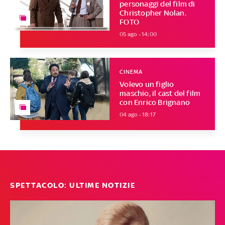
personaggi del film di
Christopher Nolan.
FOTO
05 ago - 14:00
CINEMA
Volevo un figlio
maschio, il cast del film
con Enrico Brignano
04 ago - 18:17
SPETTACOLO: ULTIME NOTIZIE