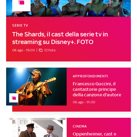
SERIE TV
The Shards, il cast della serie tv in
streaming su Disney+. FOTO
06 ago - 15:00
12 foto
APPROFONDIMENTI
Francesco Guccini, il
cantastorie principe
della canzone d'autore
06 ago - 11:00
CINEMA
Oppenheimer, cast e