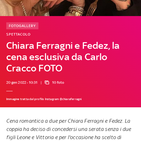
FOTOGALLERY
SPETTACOLO
Chiara Ferragni e Fedez, la
cena esclusiva da Carlo
Cracco FOTO
20 gen 2022 - 10:31
10 foto
Immagine tratta dal profilo Instagram @chiaraferragni
Cena romantica a due per
Chiara Ferragni e Fedez
. La
coppia ha deciso di concedersi una serata senza i due
figli Leone e Vittoria e per l'occasione ha scelto di