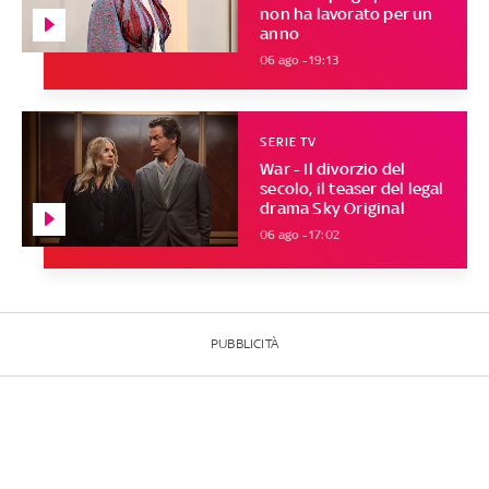
non ha lavorato per un
anno
06 ago - 19:13
SERIE TV
War - Il divorzio del
secolo, il teaser del legal
drama Sky Original
06 ago - 17:02
PUBBLICITÀ