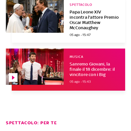
SPETTACOLO
Papa Leone XIV
incontra l'attore Premio
Oscar Matthew
McConaughey
05 ago - 15:47
MUSICA
Sanremo Giovani, la
finale il 18 dicembre: il
vincitore con i Big
05 ago - 15:43
SPETTACOLO: PER TE