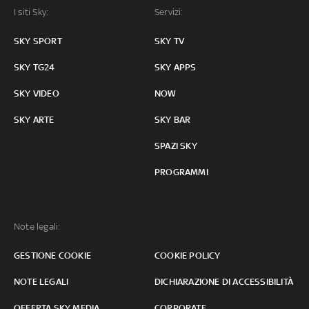
I siti Sky:
Servizi:
SKY SPORT
SKY TV
SKY TG24
SKY APPS
SKY VIDEO
NOW
SKY ARTE
SKY BAR
SPAZI SKY
PROGRAMMI
Note legali:
GESTIONE COOKIE
COOKIE POLICY
NOTE LEGALI
DICHIARAZIONE DI ACCESSIBILITÀ
OFFERTA SKY MEDIA
CORPORATE