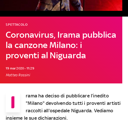
SPETTACOLO
Coronavirus, Irama pubblica
la canzone Milano: i
proventi al Niguarda
19 mar 2020 - 11:29
Matteo Rossini
I
rama
ha deciso di pubblicare l’inedito
"
Milano
" devolvendo tutti i proventi artisti
raccolti all’
ospedale Niguarda
. Vediamo
insieme le sue dichiarazioni.