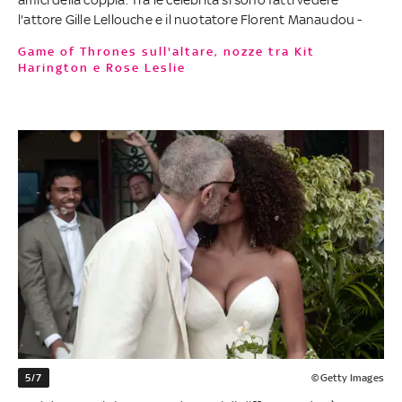
l'attore Gille Lellouche e il nuotatore Florent Manaudou -
Game of Thrones sull'altare, nozze tra Kit
Harington e Rose Leslie
5/7
©Getty Images