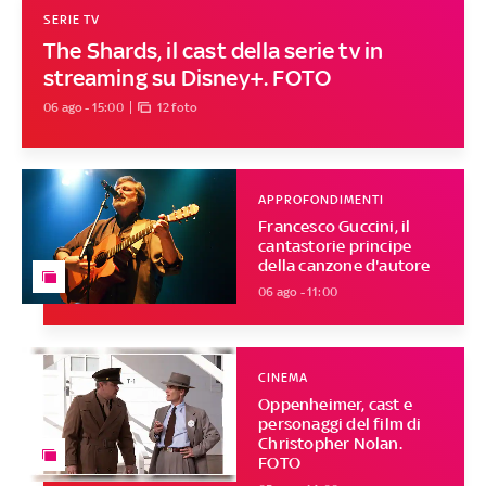
SERIE TV
The Shards, il cast della serie tv in
streaming su Disney+. FOTO
06 ago - 15:00
12 foto
APPROFONDIMENTI
Francesco Guccini, il
cantastorie principe
della canzone d'autore
06 ago - 11:00
CINEMA
Oppenheimer, cast e
personaggi del film di
Christopher Nolan.
FOTO