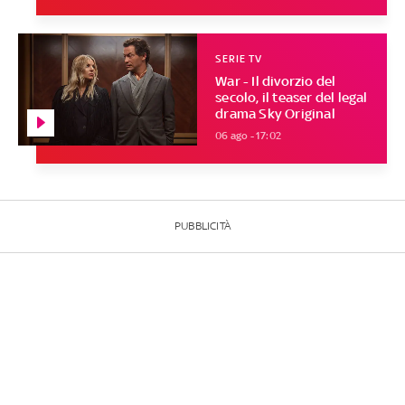
SERIE TV
War - Il divorzio del
secolo, il teaser del legal
drama Sky Original
06 ago - 17:02
PUBBLICITÀ