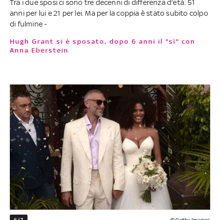
Tra i due sposi ci sono tre decenni di differenza d'età: 51
anni per lui e 21 per lei. Ma per la coppia è stato subito colpo
di fulmine -
Hugh Grant si è sposato, dopo 6 anni il "sì" con
Anna Eberstein
6/7
©Getty Images