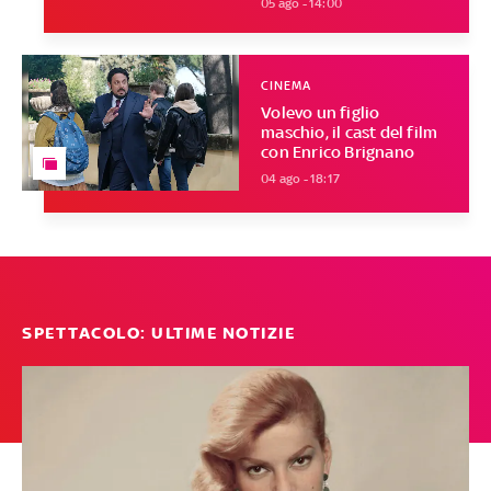
05 ago - 14:00
CINEMA
Volevo un figlio
maschio, il cast del film
con Enrico Brignano
04 ago - 18:17
SPETTACOLO: ULTIME NOTIZIE