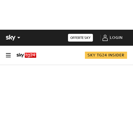
LOGIN
OFFERTE SKY
SKY TG24 INSIDER