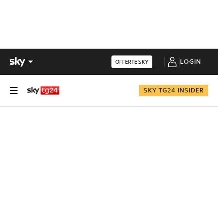
LOGIN
OFFERTE SKY
SKY TG24 INSIDER