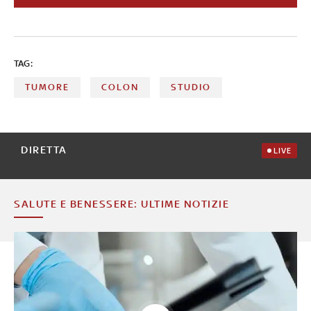
rappresenta un’eccellenza perché l'80% delle pazienti è
trattato in centri specializzati e multidisciplinari, le Breast
Unit
TAG:
TUMORE
COLON
STUDIO
DIRETTA
LIVE
SALUTE E BENESSERE: ULTIME NOTIZIE