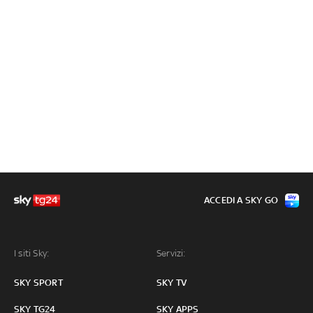
ACCEDI A SKY GO
I siti Sky:
Servizi:
SKY SPORT
SKY TV
SKY TG24
SKY APPS