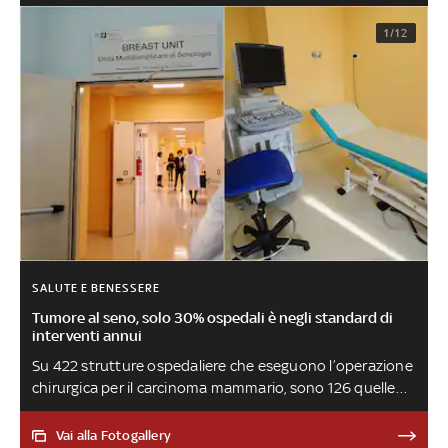
1/12
SALUTE E BENESSERE
Tumore al seno, solo 30% ospedali è negli standard di
interventi annui
Su 422 strutture ospedaliere che eseguono l’operazione
chirurgica per il carcinoma mammario, sono 126 quelle
che raggiungono il numero minimo. Tuttavia sul fronte
del trattamento di questa neoplasia il nostro Paese
Vai alla Fotogallery