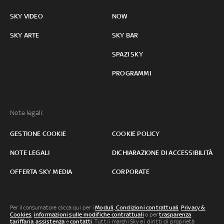
SKY VIDEO
NOW
SKY ARTE
SKY BAR
SPAZI SKY
PROGRAMMI
Note legali:
GESTIONE COOKIE
COOKIE POLICY
NOTE LEGALI
DICHIARAZIONE DI ACCESSIBILITÀ
OFFERTA SKY MEDIA
CORPORATE
Per il consumatore clicca qui per i
Moduli, Condizioni contrattuali
,
Privacy &
Cookies
,
informazioni sulle modifiche contrattuali
o per
trasparenza
tariffaria
,
assistenza
e
contatti
. Tutti i marchi Sky e i diritti di proprietà