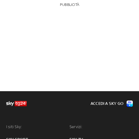
PUBBLICITÀ
ACCEDI A SKY GO
I siti Sky:
Servizi: