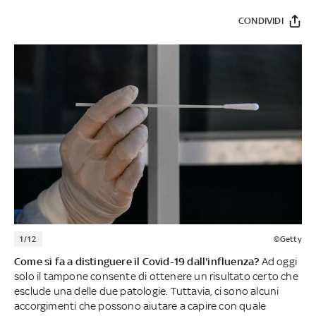
CONDIVIDI
1/12
©Getty
Come si fa a distinguere il Covid-19 dall'influenza?
Ad oggi
solo il tampone consente di ottenere un risultato certo che
esclude una delle due patologie. Tuttavia, ci sono alcuni
accorgimenti che possono aiutare a capire con quale