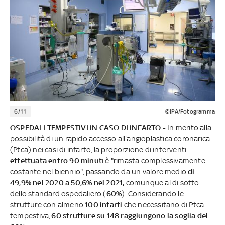
6/11
©IPA/Fotogramma
OSPEDALI TEMPESTIVI IN CASO DI INFARTO -
In merito alla
possibilità di un rapido accesso all'angioplastica coronarica
(Ptca) nei casi di infarto, la proporzione di interventi
effettuata entro 90 minut
i è "rimasta complessivamente
costante nel biennio", passando da un valore medio
di
49,9% nel 2020 a 50,6% nel 2021,
comunque al di sotto
dello standard ospedaliero (
60%
). Considerando le
strutture con almeno
100 infarti
che necessitano di Ptca
tempestiva,
60 strutture su 148 raggiungono la soglia del