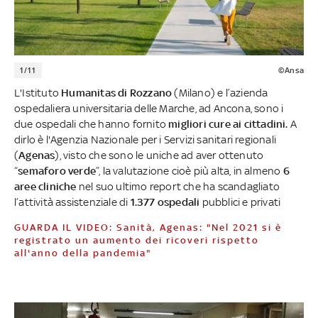
1/11
©Ansa
L'Istituto
Humanitas di Rozzano
(Milano) e l’azienda
ospedaliera universitaria delle Marche, ad Ancona, sono i
due ospedali che hanno fornito
migliori cure ai cittadini.
A
dirlo è l'Agenzia Nazionale per i Servizi sanitari regionali
(
Agenas
), visto che sono le uniche ad aver ottenuto
“
semaforo verde
”, la valutazione cioè più alta, in almeno
6
aree cliniche
nel suo ultimo report che ha scandagliato
l’attività assistenziale di
1.377 ospedali
pubblici e privati
GUARDA IL VIDEO: Sanità, Agenas: "Nel 2021 si è
registrato un aumento dei ricoveri rispetto
all'anno della pandemia"