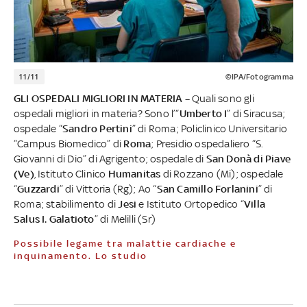
11/11
©IPA/Fotogramma
GLI OSPEDALI MIGLIORI IN MATERIA –
Quali sono gli
ospedali migliori in materia? Sono l’“
Umberto I
” di Siracusa;
ospedale “
Sandro Pertini
” di Roma; Policlinico Universitario
“Campus Biomedico” di
Roma
; Presidio ospedaliero “S.
Giovanni di Dio” di Agrigento; ospedale di
San Donà di Piave
(Ve)
, Istituto Clinico
Humanitas
di Rozzano (Mi); ospedale
“
Guzzardi
” di Vittoria (Rg); Ao “
San Camillo Forlanini
” di
Roma; stabilimento di
Jesi
e Istituto Ortopedico “
Villa
Salus I. Galatioto
” di Melilli (Sr)
Possibile legame tra malattie cardiache e
inquinamento. Lo studio