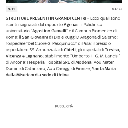
9/11
©Ansa
STRUTTURE PRESENTI IN GRANDI CENTRI –
Ecco quali sono
i centri segnalati dal rapporto
Agenas
: il Policlinico
universitario “
Agostino Gemelli
” e il Campus Biomedico di
Roma; il
San Giovanni di Dio
e Ruggi D'Aragona di Salerno;
l’ospedale “Del Cuore G. Pasquinucci” di
Pisa
; il presidio
ospedaliero SS. Annunziata di
Chieti
; gli ospedali di
Treviso,
Vicenza e Legnano
; stabilimento “Umberto I - G. M. Lancisi”
di Ancona; Hesperia Hospital SRL di
Modena
; Aou Mater
Domini di Catanzaro; Aou Careggi di Firenze;
Santa Maria
della Misericordia sede di Udine
PUBBLICITÀ