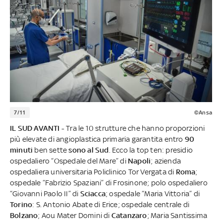
7/11
©Ansa
IL SUD AVANTI -
Tra le 10 strutture che hanno proporzioni
più elevate di angioplastica primaria garantita entro
90
minuti
ben sette
sono al Sud
. Ecco la top ten: presidio
ospedaliero “Ospedale del Mare” di
Napoli
; azienda
ospedaliera universitaria Policlinico Tor Vergata di
Roma
;
ospedale “Fabrizio Spaziani” di Frosinone; polo ospedaliero
“Giovanni Paolo II” di
Sciacca
; ospedale “Maria Vittoria” di
Torino
: S. Antonio Abate di Erice; ospedale centrale di
Bolzano
; Aou Mater Domini di
Catanzaro
; Maria Santissima