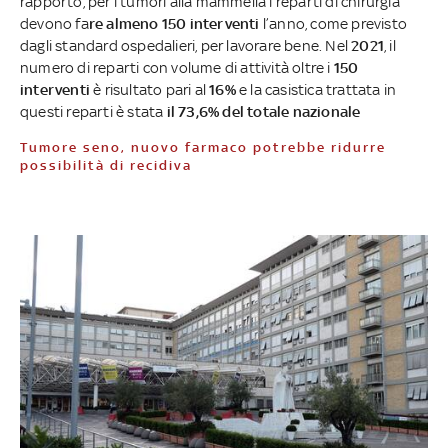
rapporto, per i tumori alla mammella i reparti di chirurgia
devono fa
re almeno 150 interventi
l’anno, come previsto
dagli standard ospedalieri, per lavorare bene. Nel
2021
, il
numero di reparti con volume di attività oltre i
150
interventi
è risultato pari al
16%
e la casistica trattata in
questi reparti è stata
il 73,6% del totale nazionale
Tumore seno, nuovo farmaco potrebbe ridurre
possibilità di recidiva