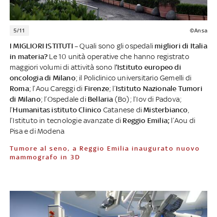
5/11
©Ansa
I MIGLIORI ISTITUTI –
Quali sono gli ospedali
migliori di Italia
in materia?
Le 10 unità operative che hanno registrato
maggiori volumi di attività sono l
’Istituto europeo di
oncologia di Milano
; il Policlinico universitario Gemelli di
Roma
; l’Aou Careggi di
Firenze
; l’
Istituto Nazionale Tumori
di Milano
; l’Ospedale di
Bellaria
(Bo); l’Iov di Padova;
l’
Humanitas istituto Clinico
Catanese di
Misterbianco
,
l’Istituto in tecnologie avanzate di
Reggio Emilia;
l’Aou di
Pisa e di Modena
Tumore al seno, a Reggio Emilia inaugurato nuovo
mammografo in 3D