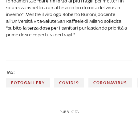
fondamentale
"dare rinforzo ai più fragili
per metterli in
sicurezza rispetto a un atteso colpo di coda del virus in
inverno". Mentre il virologo Roberto Burioni, docente
all'Università Vita-Salute San Raffaele di Milano sollecita
"
subito la terza dose per i sanitari
pur lasciando priorità a
prime dosi e copertura dei fragili"
TAG:
FOTOGALLERY
COVID19
CORONAVIRUS
PUBBLICITÀ