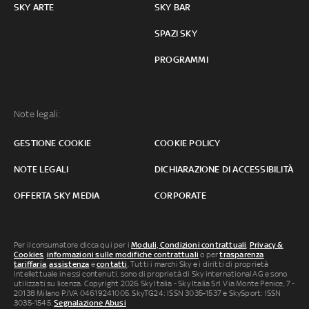
SKY ARTE
SKY BAR
SPAZI SKY
PROGRAMMI
Note legali:
GESTIONE COOKIE
COOKIE POLICY
NOTE LEGALI
DICHIARAZIONE DI ACCESSIBILITÀ
OFFERTA SKY MEDIA
CORPORATE
Per il consumatore clicca qui per i
Moduli, Condizioni contrattuali
,
Privacy &
Cookies
,
informazioni sulle modifiche contrattuali
o per
trasparenza
tariffaria
,
assistenza
e
contatti
. Tutti i marchi Sky e i diritti di proprietà
intellettuale in essi contenuti, sono di proprietà di Sky international AG e sono
utilizzati su licenza. Copyright 2026 Sky Italia - Sky Italia Srl Via Monte Penice, 7 -
20138 Milano P.IVA 04619241005. SkyTG24: ISSN 3035-1537 e SkySport: ISSN
3035-1545.
Segnalazione Abusi