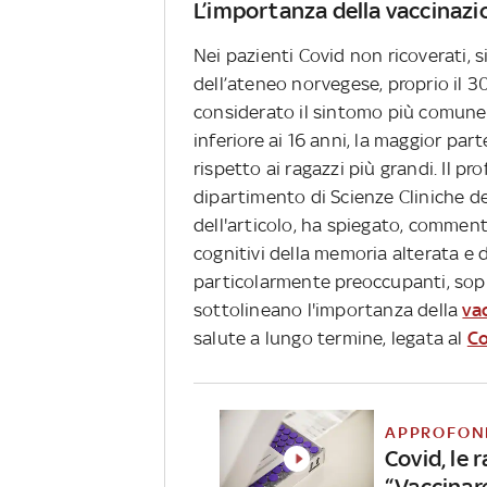
L’importanza della vaccinazi
Nei pazienti Covid non ricoverati, s
dell’ateneo norvegese, proprio il 
considerato il sintomo più comune. 
inferiore ai 16 anni, la maggior p
rispetto ai ragazzi più grandi. Il p
dipartimento di Scienze Cliniche de
dell'articolo, ha spiegato, commenta
cognitivi della memoria alterata e 
particolarmente preoccupanti, sopra
sottolineano l'importanza della
va
salute a lungo termine, legata al
Co
APPROFON
Covid, le 
“Vaccinare