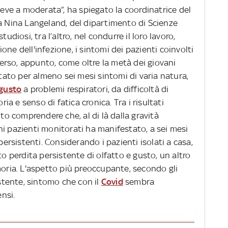
lieve a moderata”, ha spiegato la coordinatrice del
sa Nina Langeland, del dipartimento di Scienze
udiosi, tra l’altro, nel condurre il loro lavoro,
ne dell'infezione, i sintomi dei pazienti coinvolti
emerso, appunto, come oltre la metà dei giovani
stato per almeno sei mesi sintomi di varia natura,
 gusto
a problemi respiratori, da difficoltà di
 e senso di fatica cronica. Tra i risultati
uto comprendere che, al di là dalla gravità
ovani pazienti monitorati ha manifestato, a sei mesi
persistenti. Considerando i pazienti isolati a casa,
to perdita persistente di olfatto e gusto, un altro
moria. L'aspetto più preoccupante, secondo gli
istente, sintomo che con il
Covid
sembra
ensi.