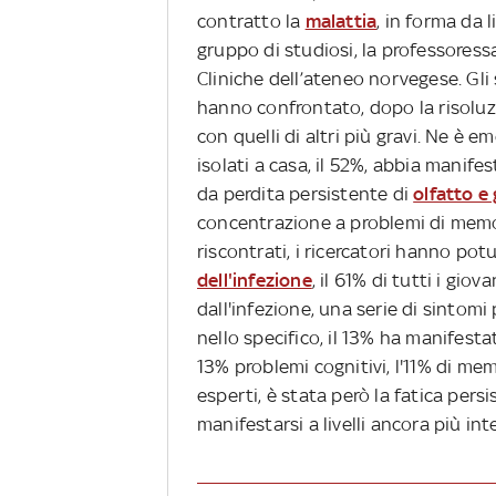
contratto la
malattia
, in forma da 
gruppo di studiosi, la professores
Cliniche dell’ateneo norvegese. Gli st
hanno confrontato, dopo la risoluzio
con quelli di altri più gravi. Ne è 
isolati a casa, il 52%, abbia manife
da perdita persistente di
olfatto e
concentrazione a problemi di memoria
riscontrati, i ricercatori hanno pot
dell'infezione
, il 61% di tutti i gi
dall'infezione, una serie di sintomi 
nello specifico, il 13% ha manifesta
13% problemi cognitivi, l'11% di me
esperti, è stata però la fatica pers
manifestarsi a livelli ancora più int