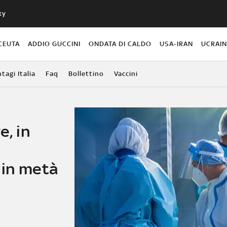
ky
CEUTA
ADDIO GUCCINI
ONDATA DI CALDO
USA-IRAN
UCRAI
agi Italia
Faq
Bollettino
Vaccini
e, in
 in metà