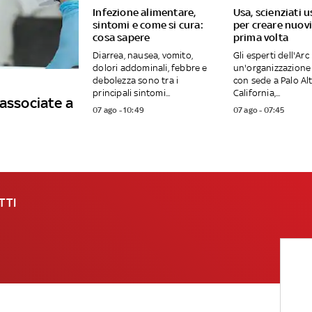
Infezione alimentare,
Usa, scienziati u
sintomi e come si cura:
per creare nuovi 
cosa sapere
prima volta
Diarrea, nausea, vomito,
Gli esperti dell'Arc 
dolori addominali, febbre e
un'organizzazione 
debolezza sono tra i
con sede a Palo Alt
principali sintomi...
California,...
 associate a
07 ago - 10:49
07 ago - 07:45
TTI