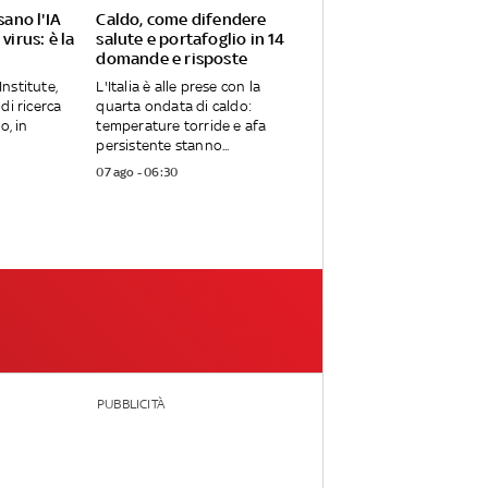
sano l'IA
Caldo, come difendere
virus: è la
salute e portafoglio in 14
domande e risposte
Institute,
L'Italia è alle prese con la
di ricerca
quarta ondata di caldo:
o, in
temperature torride e afa
persistente stanno...
07 ago - 06:30
PUBBLICITÀ