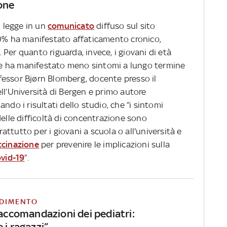
one
i legge in un
comunicato
diffuso sul sito
30% ha manifestato affaticamento cronico,
Per quanto riguarda, invece, i giovani di età
arte ha manifestato meno sintomi a lungo termine
rofessor Bjørn Blomberg, docente presso il
ll’Università di Bergen e primo autore
ndo i risultati dello studio, che “i sintomi
delle difficoltà di concentrazione sono
ttutto per i giovani a scuola o all'università e
ccinazione
per prevenire le implicazioni sulla
vid-19
”.
DIMENTO
raccomandazioni dei pediatri:
 i ragazzi”