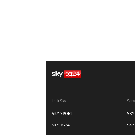
I siti Sky:
Serv
SKY SPORT
SKY
SKY TG24
SKY