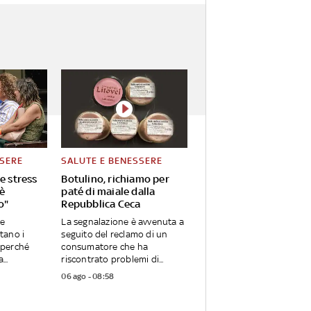
SSERE
SALUTE E BENESSERE
e stress
Botulino, richiamo per
'è
paté di maiale dalla
o"
Repubblica Ceca
re
La segnalazione è avvenuta a
tano i
seguito del reclamo di un
e perché
consumatore che ha
...
riscontrato problemi di...
06 ago - 08:58