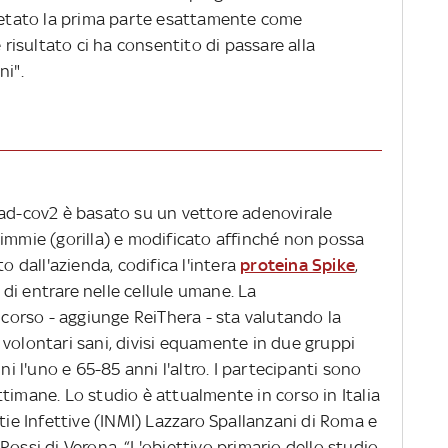
tato la prima parte esattamente come
e risultato ci ha consentito di passare alla
ni".
rad-cov2 è basato su un vettore adenovirale
cimmie (gorilla) e modificato affinché non possa
o dall'azienda, codifica l'intera
proteina Spike
,
di entrare nelle cellule umane. La
n corso - aggiunge ReiThera - sta valutando la
 volontari sani, divisi equamente in due gruppi
ni l'uno e 65-85 anni l'altro. I partecipanti sono
timane. Lo studio è attualmente in corso in Italia
ttie Infettive (INMI) Lazzaro Spallanzani di Roma e
Rossi di Verona. “L'obiettivo primario dello studio