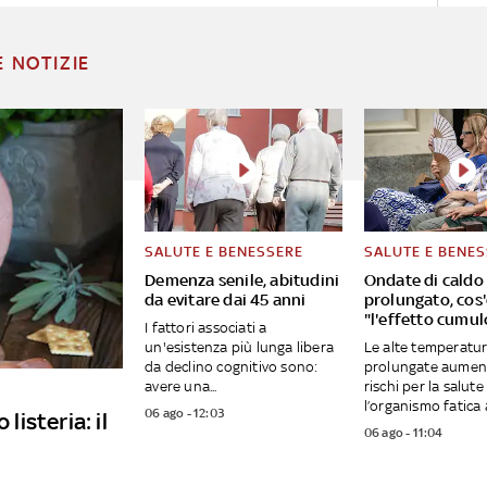
E NOTIZIE
SALUTE E BENESSERE
SALUTE E BENE
Demenza senile, abitudini
Ondate di caldo 
da evitare dai 45 anni
prolungato, cos
"l'effetto cumul
I fattori associati a
un'esistenza più lunga libera
Le alte temperatu
da declino cognitivo sono:
prolungate aumen
avere una...
rischi per la salut
l’organismo fatica a
06 ago - 12:03
listeria: il
06 ago - 11:04