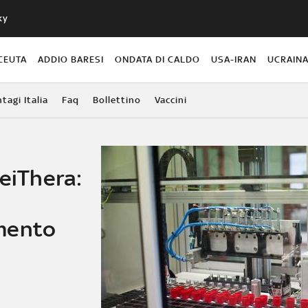
ky
CEUTA
ADDIO BARESI
ONDATA DI CALDO
USA-IRAN
UCRAIN
agi Italia
Faq
Bollettino
Vaccini
ReiThera:
mento