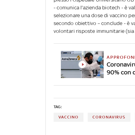
- comunica l'azienda biotech - è val
selezionare una dose di vaccino per 
secondo obiettivo – conclude - è va
volontari risposte immunitarie (sia a
APPROFON
Coronavir
90% con d
TAG:
VACCINO
CORONAVIRUS