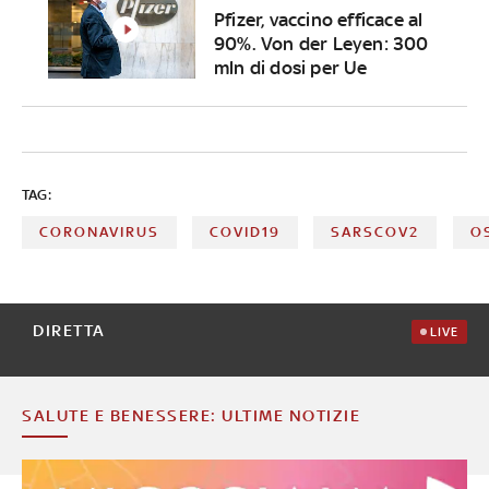
Pfizer, vaccino efficace al
90%. Von der Leyen: 300
mln di dosi per Ue
TAG:
CORONAVIRUS
COVID19
SARSCOV2
O
DIRETTA
LIVE
SALUTE E BENESSERE: ULTIME NOTIZIE