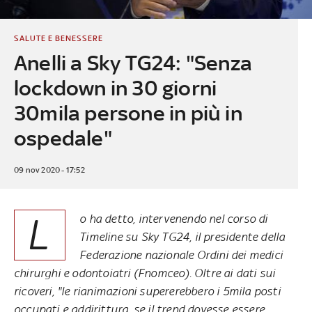
SALUTE E BENESSERE
Anelli a Sky TG24: "Senza
lockdown in 30 giorni
30mila persone in più in
ospedale"
09 nov 2020 - 17:52
L
o ha detto, intervenendo nel corso di
Timeline su Sky TG24, il presidente della
Federazione nazionale Ordini dei medici
chirurghi e odontoiatri (Fnomceo). Oltre ai dati sui
ricoveri, "le rianimazioni supererebbero i 5mila posti
occupati e addirittura, se il trend dovesse essere