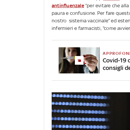
antinfluenzale
“per evitare che all
paura e confusione. Per fare ques
nostro sistema vaccinale” ed estend
infermieri e farmacisti, “come avvien
APPROFON
Covid-19 o
consigli d