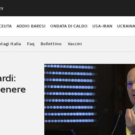
ky
CEUTA
ADDIO BARESI
ONDATA DI CALDO
USA-IRAN
UCRAIN
agi Italia
Faq
Bollettino
Vaccini
rdi:
tenere