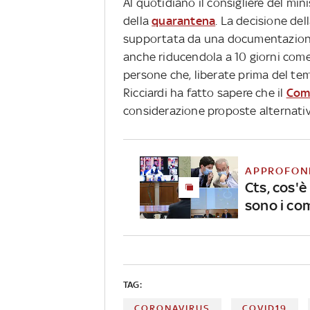
Al quotidiano il consigliere del mi
della
quarantena
. La decisione dell
supportata da una documentazione
anche riducendola a 10 giorni com
persone che, liberate prima del tem
Ricciardi ha fatto sapere che il
Comi
considerazione proposte alternativ
APPROFON
Cts, cos'è
sono i co
TAG:
CORONAVIRUS
COVID19