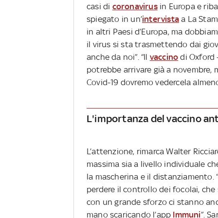
casi di
coronavirus
in Europa e ribad
spiegato in un’
intervista
a La Stam
in altri Paesi d’Europa, ma dobbia
il virus si sta trasmettendo dai gio
anche da noi”. “Il
vaccino
di Oxford –
potrebbe arrivare già a novembre, m
Covid-19 dovremo vedercela almeno 
L'importanza del vaccino an
L’attenzione, rimarca Walter Riccia
massima sia a livello individuale che
la mascherina e il distanziamento. 
perdere il controllo dei focolai, ch
con un grande sforzo ci stanno an
mano scaricando l’app
Immuni
”. S