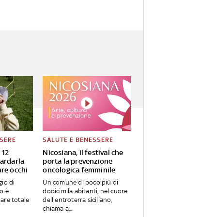
SSERE
SALUTE E BENESSERE
 12
Nicosiana, il festival che
ardarla
porta la prevenzione
re occhi
oncologica femminile
io di
Un comune di poco più di
o è
dodicimila abitanti, nel cuore
olare totale
dell'entroterra siciliano,
chiama a...