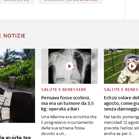
E NOTIZIE
SALUTE E BENESSERE
SALUTE E BENE
Pensava fosse scoliosi,
Eclissi solare del
ma era un tumore da 3,5
agosto, come gu
kg: operata a Bari
senza danneggia
Una 48enne era convinta che
Nel tardo pomerigg
il progressivo incurvamento
mercoledì 12 agost
della sua schiena fosse
prevista l'eclissi s
dovuto a un...
anche se per il...
la guida Iss