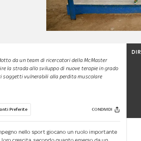
DI
ndotto da un team di ricercatori della McMaster
ire la strada allo sviluppo di nuove terapie in grado
tri soggetti vulnerabili alla perdita muscolare
onti Preferite
CONDIVIDI
’impegno nello sport giocano un ruolo importante
a loro crescita, secondo quanto emerso da un