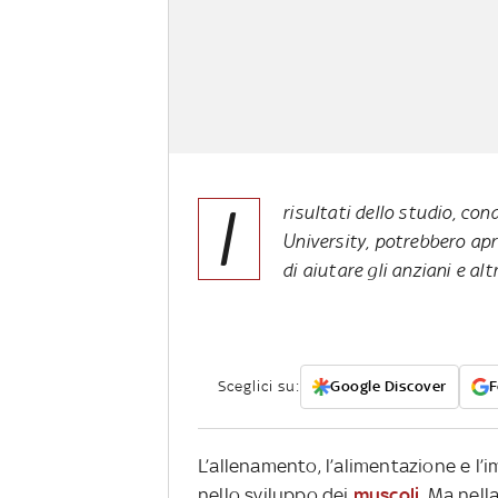
I
risultati dello studio, co
University, potrebbero apr
di aiutare gli anziani e al
Sceglici su:
Google Discover
F
L’allenamento, l’alimentazione e l
nello sviluppo dei
muscoli
. Ma nell