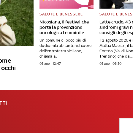
SALUTE E BENESSERE
SALUTE E BENE
Nicosiana, il festival che
Latte crudo, 43 
porta la prevenzione
sindromi gravi n
oncologica femminile
consigli degli es
Un comune di poco più di
Il 2 agosto 2026 è
dodicimila abitanti, nel cuore
Mattia Maestri, il 
dell'entroterra siciliano,
Coredo (Val di Non
chiama a...
Trentino) che dal...
 come
03 ago - 12:47
03 ago - 06:30
 occhi
TTI