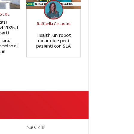
SSERE
casi
Raffaella Cesaroni
el 2025. I
perti
Health, un robot
umanoide per i
 morto
pazienti con SLA
bambino di
, in
PUBBLICITÀ