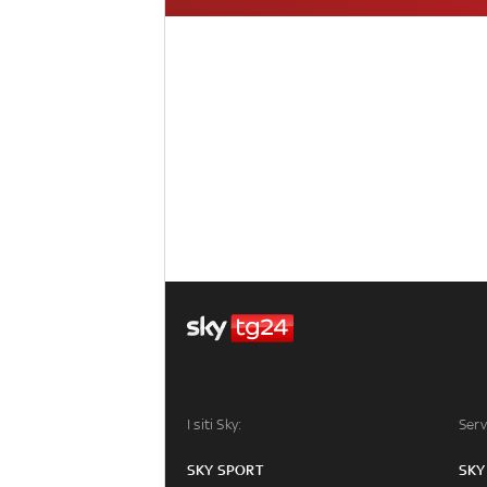
I siti Sky:
Serv
SKY SPORT
SKY