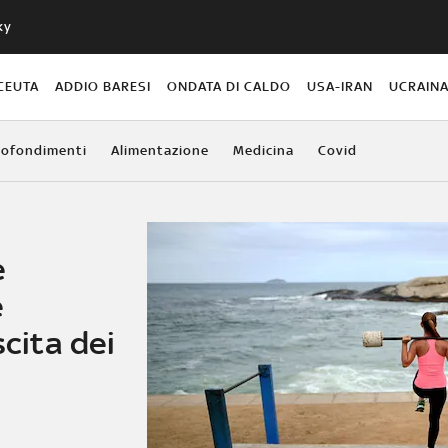
ky
CEUTA
ADDIO BARESI
ONDATA DI CALDO
USA-IRAN
UCRAIN
ofondimenti
Alimentazione
Medicina
Covid
e
e
scita dei