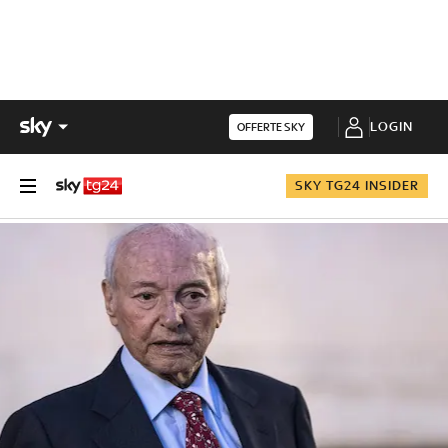
LOGIN
OFFERTE SKY
SKY TG24 INSIDER