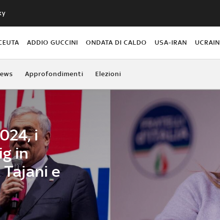
ky
CEUTA
ADDIO GUCCINI
ONDATA DI CALDO
USA-IRAN
UCRAI
ews
Approfondimenti
Elezioni
024, i
ig in
 Tajani e