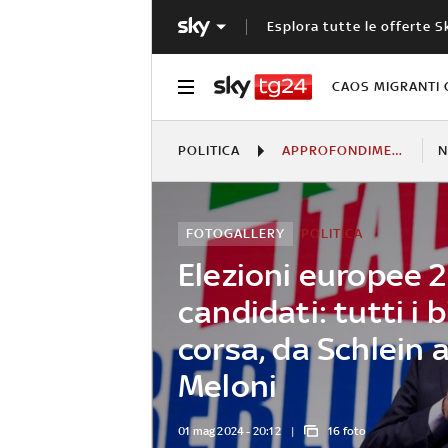
Esplora tutte le offerte S
CAOS MIGRANTI 
POLITICA
APPROFONDIMENTI
N
FOTOGALLERY
POLITICA
Elezioni europee 2
candidati: tutti i b
corsa, da Schlein a
Meloni
01 mag 2024 - 20:12
16 foto