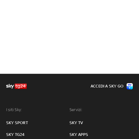
ACCEDI A SKY GO
I siti Sky:
Servizi:
SKY SPORT
SKY TV
SKY TG24
SKY APPS