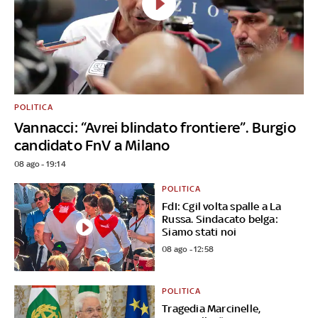
POLITICA
Vannacci: “Avrei blindato frontiere”. Burgio
candidato FnV a Milano
08 ago - 19:14
POLITICA
FdI: Cgil volta spalle a La
Russa. Sindacato belga:
Siamo stati noi
08 ago - 12:58
POLITICA
Tragedia Marcinelle,