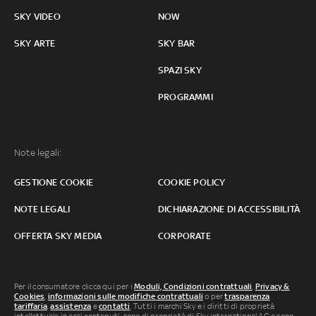
SKY VIDEO
NOW
SKY ARTE
SKY BAR
SPAZI SKY
PROGRAMMI
Note legali:
GESTIONE COOKIE
COOKIE POLICY
NOTE LEGALI
DICHIARAZIONE DI ACCESSIBILITÀ
OFFERTA SKY MEDIA
CORPORATE
Per il consumatore clicca qui per i
Moduli, Condizioni contrattuali
,
Privacy &
Cookies
,
informazioni sulle modifiche contrattuali
o per
trasparenza
tariffaria
,
assistenza
e
contatti
. Tutti i marchi Sky e i diritti di proprietà