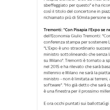
sbeffeggiato per questo" e ha rico
così il titolo del concertone in pi
richiamato più di 50mila persone 
Tremonti: "Con Pisapia l'Expo se ne
dell'Economia Giulio Tremonti: "Con 
conferenza stampa per sostenere Le
"L'Expo è uno straordinario success
ministro sottolineando che senza la
su Milano". Tremonti è tornato a spi
nel 2015 e ha rilevato che sarà bas
millennio e Milano ne sarà la piatta
ministro - non è limitata ai terreni
software". "Ho già detto che sarà qu
è una finestra per il prossimo mille
E ora occhi puntati sui ballottaGgi 