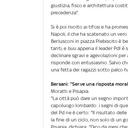
giustizia, fisco e architettura cost
precedenza".
Si è poi rivolto ai tifosi e ha prom
Napoli, il che ha scatenato un vero
Berlusconi in piazza Plebiscito è be
tanti, e
buu
appena il leader Pdl è 
declinare sgravi e agevolazioni per 
risponde con entusiasmo. Salvo che
una fetta dei ragazzi sotto palco h
Bersani: "Serve una risposta moral
Moratti e Pisapia.
"La città può dare un segno importa
capoluogo lombardo: i segni di que
del Pd ne è certo: "Il risultato del
la fine di un ciclo, non solo di un 
Pisapia, dichiara: "Dico da mesi ch