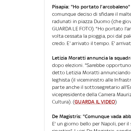
Pisapia: "Ho portato l'arcobaleno"
comunque deciso di sfidare il malt
radunati in piazza Duomo (che giov
GUARDA LE FOTO). "Ho portato l'arc
volta cessata la pioggia, poi dal pal
credo. E' arrivato il tempo. E' arriva
Letizia Moratti annuncia la squadr
dopo elezioni. "Sarebbe opportuno
detto Letizia Moratti annunciando c
leghista (il viceministro alle Infra
parte anche il sottosegretario all'E
vicepresidente della Camera Maurizi
Cultura). (
GUARDA IL VIDEO
)
De Magistris: "Comunque vada abb
E' un giorno bello per Napoli, per i
ripartire". Luigi De Magistris, candi