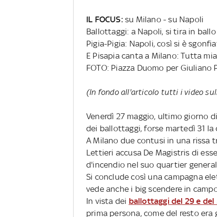
IL FOCUS:
su Milano - su Napoli
Ballottaggi: a Napoli, si tira in bal
Pigia-Pigia: Napoli, così si è sgonfia
E Pisapia canta a Milano: Tutta mia 
FOTO: Piazza Duomo per Giuliano P
(In fondo all'articolo tutti i video s
Venerdì 27 maggio, ultimo giorno d
dei ballottaggi, forse martedì 31 la
A Milano due contusi in una rissa tr
Lettieri accusa De Magistris di ess
d'incendio nel suo quartier generale.
Si conclude così una campagna elet
vede anche i big scendere in campo.
In vista dei
ballottaggi del 29 e de
prima persona, come del resto era g