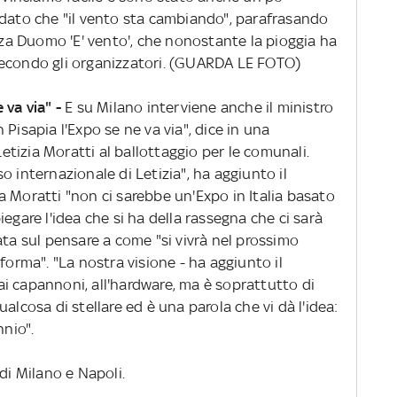
rdato che "il vento sta cambiando", parafrasando
azza Duomo 'E' vento', che nonostante la pioggia ha
secondo gli organizzatori. (GUARDA LE FOTO)
 va via" -
E su Milano interviene anche il ministro
Pisapia l'Expo se ne va via", dice in una
tizia Moratti al ballottaggio per le comunali.
o internazionale di Letizia", ha aggiunto il
 Moratti "non ci sarebbe un'Expo in Italia basato
egare l'idea che si ha della rassegna che ci sarà
ata sul pensare a come "si vivrà nel prossimo
forma". "La nostra visione - ha aggiunto il
, ai capannoni, all'hardware, ma è soprattutto di
alcosa di stellare ed è una parola che vi dà l'idea:
nnio".
di Milano e Napoli.