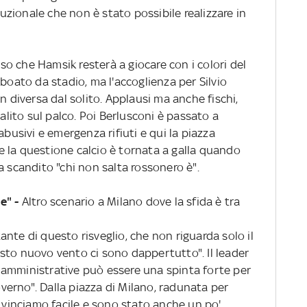
ituzionale che non è stato possibile realizzare in
esso che Hamsik resterà a giocare con i colori del
 boato da stadio, ma l'accoglienza per Silvio
n diversa dal solito. Applausi ma anche fischi,
salito sul palco. Poi Berlusconi è passato a
abusivi e emergenza rifiuti e qui la piazza
 la questione calcio è tornata a galla quando
a scandito "chi non salta rossonero è".
e" -
Altro scenario a Milano dove la sfida è tra
nte di questo risveglio, che non riguarda solo il
sto nuovo vento ci sono dappertutto". Il leader
le amministrative può essere una spinta forte per
governo". Dalla piazza di Milano, radunata per
e vinciamo facile e sono stato anche un po'