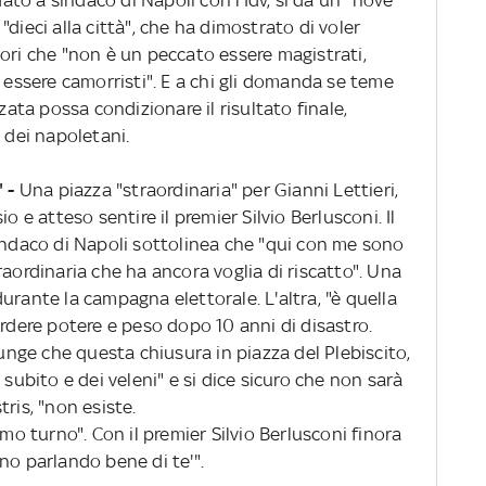
dieci alla città", che ha dimostrato di voler
ori che "non è un peccato essere magistrati,
è essere camorristi". E a chi gli domanda se teme
zata possa condizionare il risultato finale,
 dei napoletani.
 -
Una piazza "straordinaria" per Gianni Lettieri,
o e atteso sentire il premier Silvio Berlusconi. Il
sindaco di Napoli sottolinea che "qui con me sono
raordinaria che ha ancora voglia di riscatto". Una
urante la campagna elettorale. L'altra, "è quella
erdere potere e peso dopo 10 anni di disastro.
iunge che questa chiusura in piazza del Plebiscito,
 subito e dei veleni" e si dice sicuro che non sarà
ris, "non esiste.
imo turno". Con il premier Silvio Berlusconi finora
no parlando bene di te'".