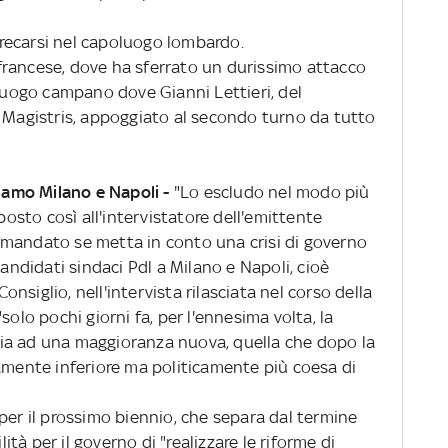
i recarsi nel capoluogo lombardo.
8 francese, dove ha sferrato un durissimo attacco
oluogo campano dove Gianni Lettieri, del
e Magistris, appoggiato al secondo turno da tutto
diamo Milano e Napoli -
"Lo escludo nel modo più
sposto così all'intervistatore dell'emittente
omandato se metta in conto una crisi di governo
candidati sindaci Pdl a Milano e Napoli, cioè
Consiglio, nell'intervista rilasciata nel corso della
solo pochi giorni fa, per l'ennesima volta, la
ia ad una maggioranza nuova, quella che dopo la
camente inferiore ma politicamente più coesa di
per il prossimo biennio, che separa dal termine
lità per il governo di "realizzare le riforme di