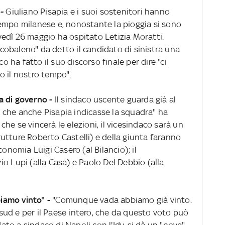
 -
Giuliano Pisapia e i suoi sostenitori hanno
empo milanese e, nonostante la pioggia si sono
edì 26 maggio ha ospitato Letizia Moratti.
obaleno" da detto il candidato di sinistra una
co ha fatto il suo discorso finale per dire "ci
to il nostro tempo".
a di governo -
Il sindaco uscente guarda già al
 che anche Pisapia indicasse la squadra" ha
he se vincerà le elezioni, il vicesindaco sarà un
strutture Roberto Castelli) e della giunta faranno
conomia Luigi Casero (al Bilancio); il
o Lupi (alla Casa) e Paolo Del Debbio (alla
iamo vinto" -
"Comunque vada abbiamo già vinto.
l sud e per il Paese intero, che da questo voto può
dato a sindaco di Napoli con l'Idv, si dà un "nove"