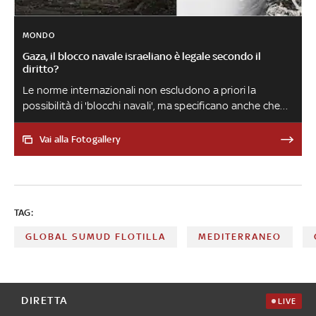
MONDO
Gaza, il blocco navale israeliano è legale secondo il
diritto?
Le norme internazionali non escludono a priori la
possibilità di 'blocchi navali', ma specificano anche che
diventano illegali nel caso in cui la popolazione messa in
difficoltà dal blocco non sia adeguatamente rifornita di
Vai alla Fotogallery
mezzi di sussistenza. Anche di questo si è parlato nella
puntata di 'Numeri' di Sky TG24 del 26 settembre
TAG:
GLOBAL SUMUD FLOTILLA
MEDITERRANEO
DIRETTA
LIVE