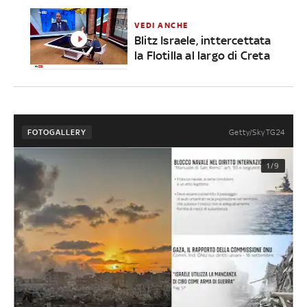
VEDI ANCHE
Blitz Israele, inttercettata
la Flotilla al largo di Creta
Getty/Sky TG24
FOTOGALLERY
1/9