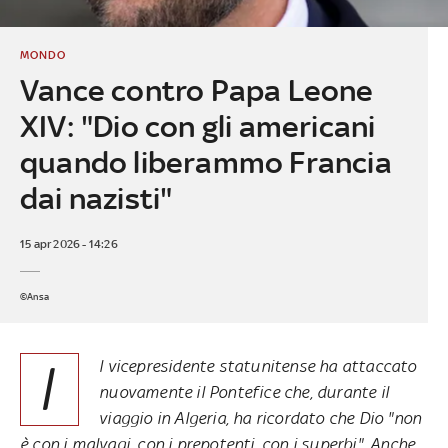
MONDO
Vance contro Papa Leone
XIV: "Dio con gli americani
quando liberammo Francia
dai nazisti"
15 apr 2026 - 14:26
©Ansa
I
l vicepresidente statunitense ha attaccato
nuovamente il Pontefice che, durante il
viaggio in Algeria, ha ricordato che Dio "non
è con i malvagi, con i prepotenti, con i superbi". Anche