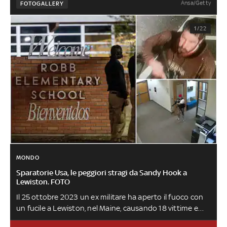
Ansa/Getty
FOTOGALLERY
1/22
MONDO
Sparatorie Usa, le peggiori stragi da Sandy Hook a
Lewiston. FOTO
Il 25 ottobre 2023 un ex militare ha aperto il fuoco con
un fucile a Lewiston, nel Maine, causando 18 vittime e
numerosi feriti. Una strage che è solo l’ultima di una