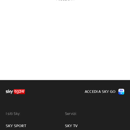
ACCEDI A SKY GO
I siti Sky:
Servizi:
SKY SPORT
SKY TV