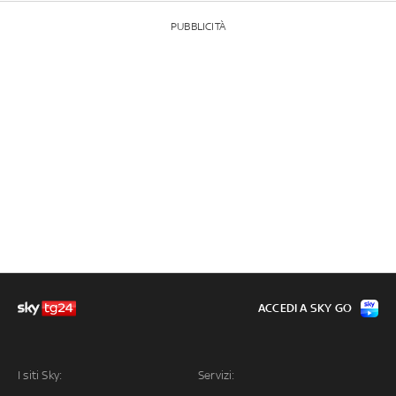
PUBBLICITÀ
ACCEDI A SKY GO
I siti Sky:
Servizi: