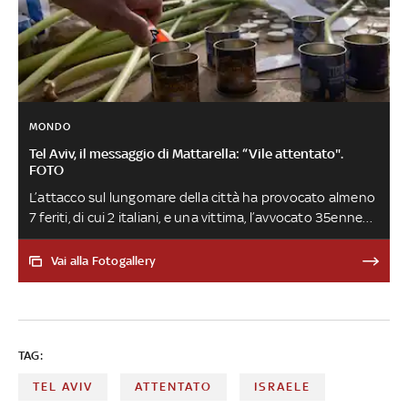
MONDO
Tel Aviv, il messaggio di Mattarella: “Vile attentato".
FOTO
L’attacco sul lungomare della città ha provocato almeno
7 feriti, di cui 2 italiani, e una vittima, l’avvocato 35enne
Alessandro Parini. L’uomo alla guida dell'auto che ha
travolto i passanti avrebbe cercato di sparare prima di
Vai alla Fotogallery
essere ucciso dalle guardie. Le autorità israeliane stanno
trattando il caso come un 'attacco terroristico'. Intanto
il gruppo di italiani coinvolto nell'attentato è rientrato in
Italia. La procura di Roma ha aperto un'indagine per
TAG:
omicidio, attentato terroristico e lesioni
TEL AVIV
ATTENTATO
ISRAELE