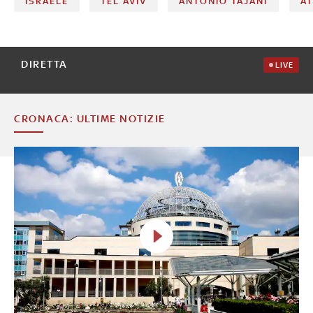
ISRAELE
TEL AVIV
ANTONIO TAJANI
A
DIRETTA
LIVE
CRONACA: ULTIME NOTIZIE