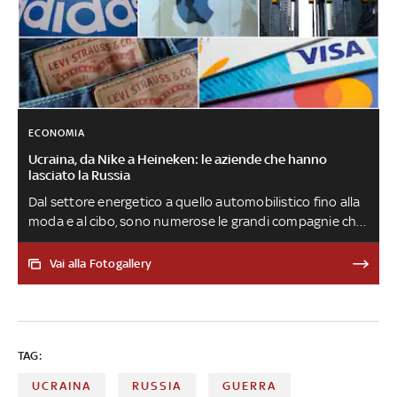
ECONOMIA
Ucraina, da Nike a Heineken: le aziende che hanno
lasciato la Russia
Dal settore energetico a quello automobilistico fino alla
moda e al cibo, sono numerose le grandi compagnie che
dall'inizio del conflitto hanno deciso di andarsene da
Mosca e dintorni
Vai alla Fotogallery
TAG:
UCRAINA
RUSSIA
GUERRA