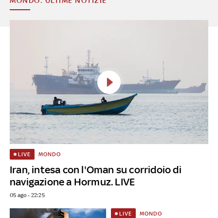
MONDO: ULTIME NOTIZIE
MONDO
LIVE
Iran, intesa con l'Oman su corridoio di
navigazione a Hormuz. LIVE
05 ago - 22:25
MONDO
LIVE