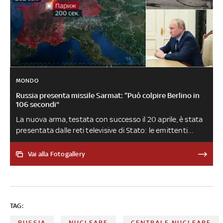
MONDO
Russia presenta missile Sarmat: “Può colpire Berlino in
106 secondi"
La nuova arma, testata con successo il 20 aprile, è stata
presentata dalle reti televisive di Stato: le emittenti
hanno mostrato la mappa delle capitali europee, con il
tempo necessario al missile balistico intercontinentale
Vai alla Fotogallery
per colpire le città
TAG:
RUSSIA
NUCLEARE
CENTRALE NUCLEARE